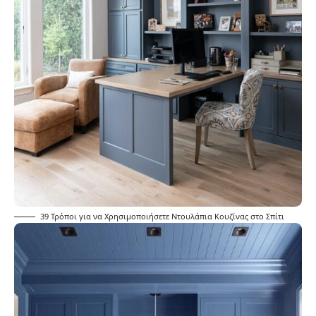
39 Τρόποι για να Χρησιμοποιήσετε Ντουλάπια Κουζίνας στο Σπίτι