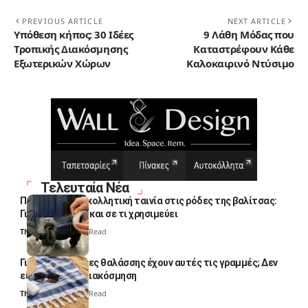
PREVIOUS ARTICLE
NEXT ARTICLE
Υπόθεση κήπος: 30 Ιδέες
9 Λάθη Μόδας που
Τροπικής Διακόσμησης
Καταστρέφουν Κάθε
Εξωτερικών Χώρων
Καλοκαιρινό Ντύσιμο
Τελευταία Νέα
Πολλοί βάζουν κολλητική ταινία στις ρόδες της βαλίτσας:
Γιατί το κάνουν και σε τι χρησιμεύει
Thali Ombre
4 Min Read
Γιατί οι πετσέτες θαλάσσης έχουν αυτές τις γραμμές; Δεν
είναι μόνο για διακόσμηση
Thali Ombre
5 Min Read