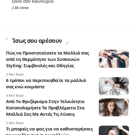
ξανά σαν καινούρια
2.8k views
Ίσως σου αρέσουν
Πώς να Προστατεύσετε τα Μαλλιά σας
από τη Θερμότητα των Συσκευών
Styling: Συμβουλές και Οδηγίες
3 Min Read
6 τρόποι να περιποιηθείτε τα μαλλιά
σας ενώ κοιμάστε
4 Min Read
Από Το Φριζάρισμα Στην Τελειότητα:
Καταπολεμήστε Τα Προβλήματα Στα
Μαλλιά Σας Με Αυτές Τις Λύσεις
5 Min Read
Τι μπορείς να φας για να καθυστερήσεις
το γκριζάρισμα των μαλλιών