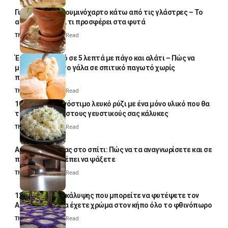
Γιατί βάζουν αλουμινόχαρτο κάτω από τις γλάστρες – Το
απλό κόλπο και τι προσφέρει στα φυτά
Thali Ombre
4 Min Read
Έτοιμο παγωτό σε 5 λεπτά με πάγο και αλάτι – Πώς να
μετατρέψετε το γάλα σε σπιτικό παγωτό χωρίς
παγωτομηχανή
Thali Ombre
4 Min Read
10 φορές ποιο νόστιμο λευκό ρύζι με ένα μόνο υλικό που θα
το απογειώσει στους γευστικούς σας κάλυκες
Thali Ombre
4 Min Read
Αυγά κατσαρίδας στο σπίτι: Πώς να τα αναγνωρίσετε και σε
ποια σημεία πρέπει να ψάξετε
Thali Ombre
4 Min Read
12 φυτά εδαφοκάλυψης που μπορείτε να φυτέψετε τον
Αύγουστο για να έχετε χρώμα στον κήπο όλο το φθινόπωρο
Thali Ombre
7 Min Read