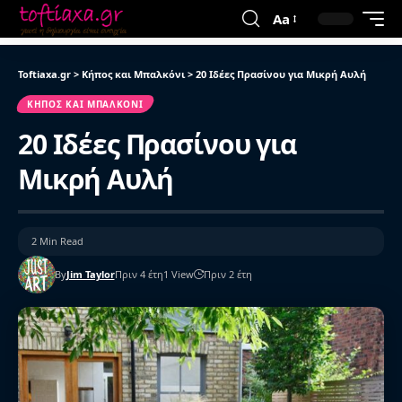
Aa
Toftiaxa.gr
>
Κήπος και Μπαλκόνι
>
20 Ιδέες Πρασίνου για Μικρή Αυλή
ΚΉΠΟΣ ΚΑΙ ΜΠΑΛΚΌΝΙ
20 Ιδέες Πρασίνου για
Μικρή Αυλή
2 Min Read
By
Jim Taylor
Πριν 4 έτη
1 View
Πριν 2 έτη