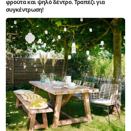
φρούτα και ψηλό δέντρο. Τραπέζι για
συγκέντρωση!