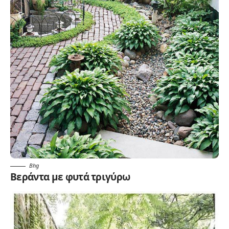
Bhg
Βεράντα με φυτά τριγύρω