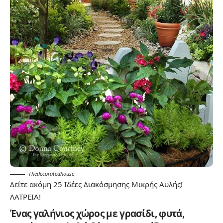
Thedecoratedhouse
Δείτε ακόμη
25 Ιδέες Διακόσμησης Μικρής Αυλής!
ΛΑΤΡΕΙΑ!
Ένας γαλήνιος χώρος με γρασίδι, φυτά,