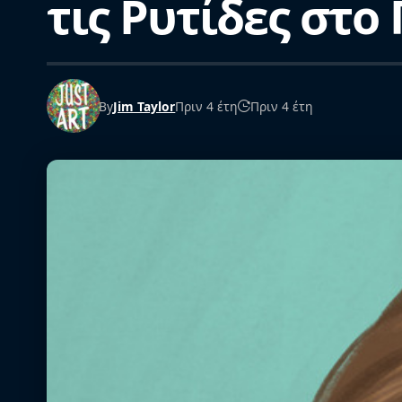
τις Ρυτίδες στ
By
Jim Taylor
Πριν 4 έτη
Πριν 4 έτη