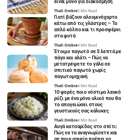
είναι μόνο για διακόσμηση
Thali Ombre
5 Min Read
Γιατί βάζουν αλουμινόχαρτο
κάτω από τις γλάστρες – Το
απλό κόλπο και τι προσφέρει
στα φυτά
Thali Ombre
4 Min Read
Έτοιμο παγωτό σε 5 λεπτά με
πάγο και αλάτι – Πώς να
μετατρέψετε το γάλα σε
σπιτικό παγωτό χωρίς
παγωτομηχανή
Thali Ombre
4 Min Read
10 φορές ποιο νόστιμο λευκό
ρύζι με ένα μόνο υλικό που θα
το απογειώσει στους
γευστικούς σας κάλυκες
Thali Ombre
4 Min Read
Αυγά κατσαρίδας στο σπίτι:
Πώς να τα αναγνωρίσετε και
σε ποια σημεία πρέπει να