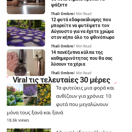
ψάξετε
Thali Ombre
4 Min Read
12 φυτά εδαφοκάλυψης που
μπορείτε να φυτέψετε τον
Αύγουστο για να έχετε χρώμα
στον κήπο όλο το φθινόπωρο
Thali Ombre
7 Min Read
14 πανέξυπνα κόλπα της
καθημερινότητας που θα σας
λύσουν τα χέρια
Thali Ombre
6 Min Read
Viral τις τελευταίες 30 μέρες
Τα φυτεύεις μια φορά και
ανθίζουν για χρόνια: 10
φυτά που μεγαλώνουν
μόνα τους ξανά και ξανά
18.6k views