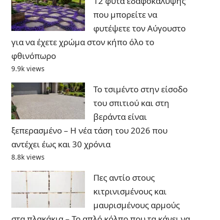
12 φυτά εδαφοκάλυψης
που μπορείτε να
φυτέψετε τον Αύγουστο
για να έχετε χρώμα στον κήπο όλο το
φθινόπωρο
9.9k views
Το τσιμέντο στην είσοδο
του σπιτιού και στη
βεράντα είναι
ξεπερασμένο – Η νέα τάση του 2026 που
αντέχει έως και 30 χρόνια
8.8k views
Πες αντίο στους
κιτρινισμένους και
μαυρισμένους αρμούς
στα πλακάκια – Το απλό κόλπο που τα κάνει να