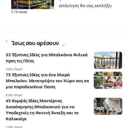
απάντηση θα σας εκπλήξει
5.1k views
Ίσως σου αρέσουν
33 Έξυπνες Ιδέες για Μπαλκόνια Φιλικά
προς τις Γάτες
4 Min Read
75 Έξυπνες Ιδέες για ένα Μικρό
Μπαλκόνι: Μετατρέψτε τον Χώρο σας σε
μια παραδεισένια Όαση
8 Min Read
45 Κομψές Ιδέες Μοντέρνας
Διακόσμησης Μπαλκονιού για να
Υποδεχτείς τη Φετινή Άνοιξη και το
Καλοκαίρι
2 Min Read