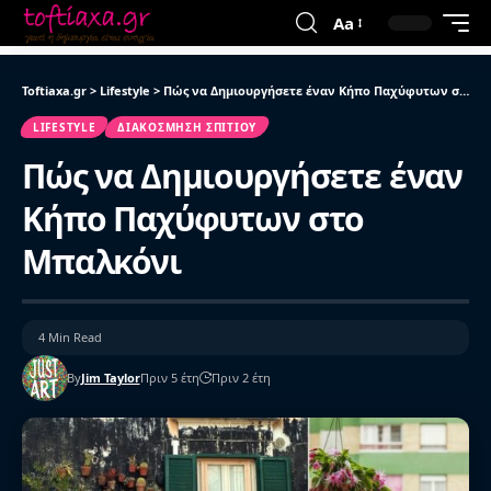
Aa
Toftiaxa.gr
>
Lifestyle
>
Πώς να Δημιουργήσετε έναν Κήπο Παχύφυτων στο Μπαλκόνι
LIFESTYLE
ΔΙΑΚΌΣΜΗΣΗ ΣΠΙΤΙΟΎ
Πώς να Δημιουργήσετε έναν
Κήπο Παχύφυτων στο
Μπαλκόνι
4 Min Read
By
Jim Taylor
Πριν 5 έτη
Πριν 2 έτη