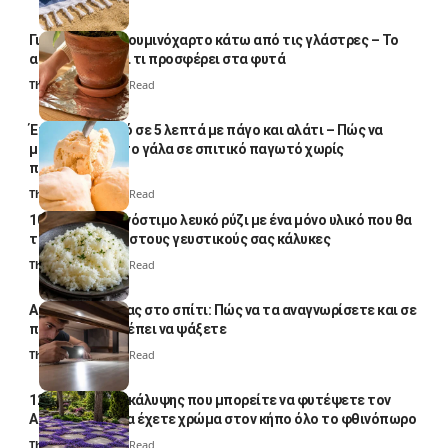
Γιατί βάζουν αλουμινόχαρτο κάτω από τις γλάστρες – Το
απλό κόλπο και τι προσφέρει στα φυτά
Thali Ombre
4 Min Read
Έτοιμο παγωτό σε 5 λεπτά με πάγο και αλάτι – Πώς να
μετατρέψετε το γάλα σε σπιτικό παγωτό χωρίς
παγωτομηχανή
Thali Ombre
4 Min Read
10 φορές ποιο νόστιμο λευκό ρύζι με ένα μόνο υλικό που θα
το απογειώσει στους γευστικούς σας κάλυκες
Thali Ombre
4 Min Read
Αυγά κατσαρίδας στο σπίτι: Πώς να τα αναγνωρίσετε και σε
ποια σημεία πρέπει να ψάξετε
Thali Ombre
4 Min Read
12 φυτά εδαφοκάλυψης που μπορείτε να φυτέψετε τον
Αύγουστο για να έχετε χρώμα στον κήπο όλο το φθινόπωρο
Thali Ombre
7 Min Read