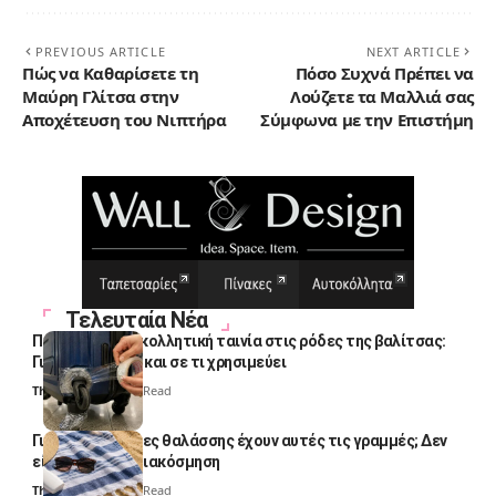
PREVIOUS ARTICLE
NEXT ARTICLE
Πώς να Καθαρίσετε τη
Πόσο Συχνά Πρέπει να
Μαύρη Γλίτσα στην
Λούζετε τα Μαλλιά σας
Αποχέτευση του Νιπτήρα
Σύμφωνα με την Επιστήμη
Τελευταία Νέα
Πολλοί βάζουν κολλητική ταινία στις ρόδες της βαλίτσας:
Γιατί το κάνουν και σε τι χρησιμεύει
Thali Ombre
4 Min Read
Γιατί οι πετσέτες θαλάσσης έχουν αυτές τις γραμμές; Δεν
είναι μόνο για διακόσμηση
Thali Ombre
5 Min Read