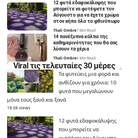
12 φυτά εδαφοκάλυψης που
μπορείτε να φυτέψετε τον
Αύγουστο για να έχετε χρώμα
στον κήπο όλο το φθινόπωρο
Thali Ombre
7 Min Read
14 πανέξυπνα κόλπα της
καθημερινότητας που θα σας
λύσουν τα χέρια
Thali Ombre
6 Min Read
Viral τις τελευταίες 30 μέρες
Τα φυτεύεις μια φορά και
ανθίζουν για χρόνια: 10
φυτά που μεγαλώνουν
μόνα τους ξανά και ξανά
18.6k views
12 φυτά εδαφοκάλυψης
που μπορείτε να
φυτέψετε τον Αύγουστο