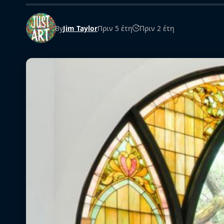
By
Jim Taylor
Πριν 5 έτη
Πριν 2 έτη