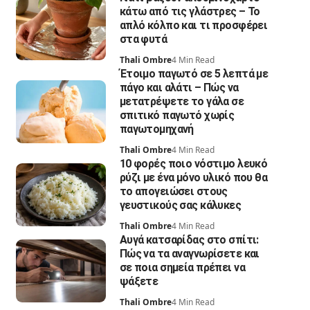
κάτω από τις γλάστρες – Το
απλό κόλπο και τι προσφέρει
στα φυτά
Thali Ombre
4 Min Read
Έτοιμο παγωτό σε 5 λεπτά με
πάγο και αλάτι – Πώς να
μετατρέψετε το γάλα σε
σπιτικό παγωτό χωρίς
παγωτομηχανή
Thali Ombre
4 Min Read
10 φορές ποιο νόστιμο λευκό
ρύζι με ένα μόνο υλικό που θα
το απογειώσει στους
γευστικούς σας κάλυκες
Thali Ombre
4 Min Read
Αυγά κατσαρίδας στο σπίτι:
Πώς να τα αναγνωρίσετε και
σε ποια σημεία πρέπει να
ψάξετε
Thali Ombre
4 Min Read