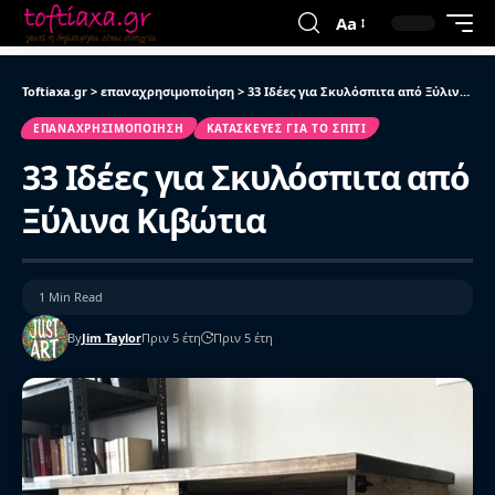
Aa
Toftiaxa.gr
>
επαναχρησιμοποίηση
>
33 Ιδέες για Σκυλόσπιτα από Ξύλινα Κιβώτια
ΕΠΑΝΑΧΡΗΣΙΜΟΠΟΊΗΣΗ
ΚΑΤΑΣΚΕΥΈΣ ΓΙΑ ΤΟ ΣΠΊΤΙ
33 Ιδέες για Σκυλόσπιτα από
Ξύλινα Κιβώτια
1 Min Read
By
Jim Taylor
Πριν 5 έτη
Πριν 5 έτη