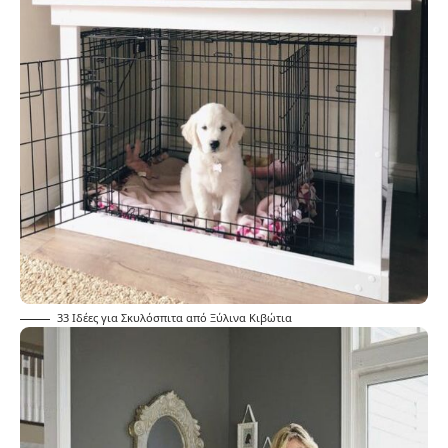
33 Ιδέες για Σκυλόσπιτα από Ξύλινα Κιβώτια