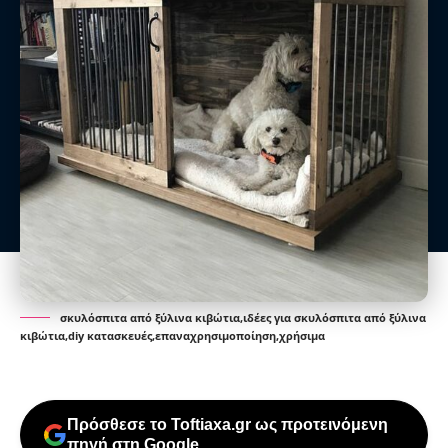
σκυλόσπιτα από ξύλινα κιβώτια,ιδέες για σκυλόσπιτα από ξύλινα
κιβώτια,diy κατασκευές,επαναχρησιμοποίηση,χρήσιμα
Πρόσθεσε το Toftiaxa.gr ως προτεινόμενη
πηγή στη Google