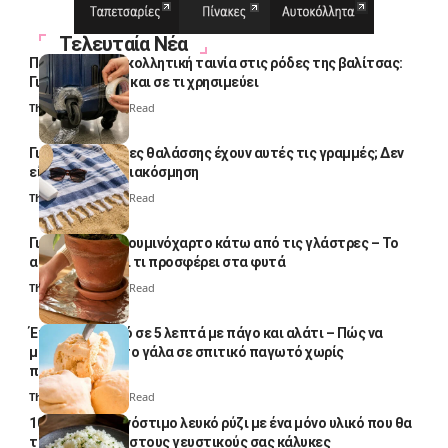
Τελευταία Νέα
Πολλοί βάζουν κολλητική ταινία στις ρόδες της βαλίτσας:
Γιατί το κάνουν και σε τι χρησιμεύει
Thali Ombre
4 Min Read
Γιατί οι πετσέτες θαλάσσης έχουν αυτές τις γραμμές; Δεν
είναι μόνο για διακόσμηση
Thali Ombre
5 Min Read
Γιατί βάζουν αλουμινόχαρτο κάτω από τις γλάστρες – Το
απλό κόλπο και τι προσφέρει στα φυτά
Thali Ombre
4 Min Read
Έτοιμο παγωτό σε 5 λεπτά με πάγο και αλάτι – Πώς να
μετατρέψετε το γάλα σε σπιτικό παγωτό χωρίς
παγωτομηχανή
Thali Ombre
4 Min Read
10 φορές ποιο νόστιμο λευκό ρύζι με ένα μόνο υλικό που θα
το απογειώσει στους γευστικούς σας κάλυκες