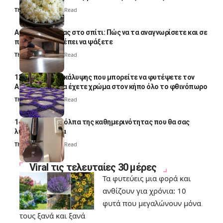
Thali Ombre
4 Min Read
Αυγά κατσαρίδας στο σπίτι: Πώς να τα αναγνωρίσετε και σε
ποια σημεία πρέπει να ψάξετε
Thali Ombre
4 Min Read
12 φυτά εδαφοκάλυψης που μπορείτε να φυτέψετε τον
Αύγουστο για να έχετε χρώμα στον κήπο όλο το φθινόπωρο
Thali Ombre
7 Min Read
14 πανέξυπνα κόλπα της καθημερινότητας που θα σας
λύσουν τα χέρια
Thali Ombre
6 Min Read
Viral τις τελευταίες 30 μέρες
Τα φυτεύεις μια φορά και
ανθίζουν για χρόνια: 10
φυτά που μεγαλώνουν μόνα
τους ξανά και ξανά