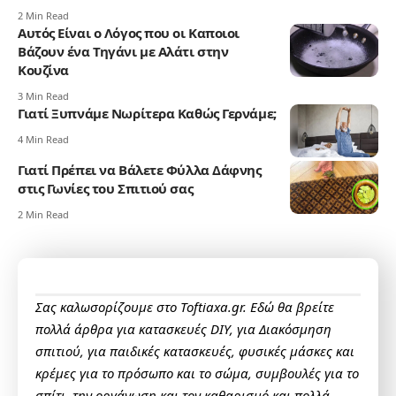
2 Min Read
Αυτός Είναι ο Λόγος που οι Καποιοι
Βάζουν ένα Τηγάνι με Αλάτι στην
Κουζίνα
3 Min Read
Γιατί Ξυπνάμε Νωρίτερα Καθώς Γερνάμε;
4 Min Read
Γιατί Πρέπει να Βάλετε Φύλλα Δάφνης
στις Γωνίες του Σπιτιού σας
2 Min Read
Σας καλωσορίζουμε στο Toftiaxa.gr. Εδώ θα βρείτε
πολλά άρθρα για κατασκευές DIY, για Διακόσμηση
σπιτιού, για παιδικές κατασκευές, φυσικές μάσκες και
κρέμες για το πρόσωπο και το σώμα, συμβουλές για το
σπίτι, την οργάνωση και τον καθαρισμό και πολλά