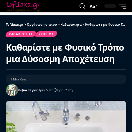
Aa
Toftiaxa.gr
>
Οργάνωση σπιτού
>
Καθαριότητα
>
Καθαρίστε με Φυσικό Τρόπο μια Δύσοσμη Αποχέτευση
ΚΑΘΑΡΙΌΤΗΤΑ
ΧΡΉΣΙΜΑ
Καθαρίστε με Φυσικό Τρόπο
μια Δύσοσμη Αποχέτευση
1 Min Read
By
Jim Taylor
Πριν 5 έτη
Πριν 2 έτη