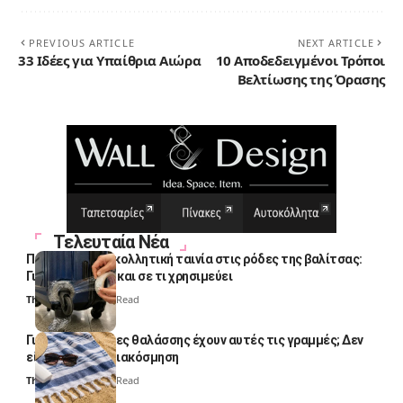
PREVIOUS ARTICLE
NEXT ARTICLE
33 Ιδέες για Υπαίθρια Αιώρα
10 Αποδεδειγμένοι Τρόποι
Βελτίωσης της Όρασης
Τελευταία Νέα
Πολλοί βάζουν κολλητική ταινία στις ρόδες της βαλίτσας:
Γιατί το κάνουν και σε τι χρησιμεύει
Thali Ombre
4 Min Read
Γιατί οι πετσέτες θαλάσσης έχουν αυτές τις γραμμές; Δεν
είναι μόνο για διακόσμηση
Thali Ombre
5 Min Read