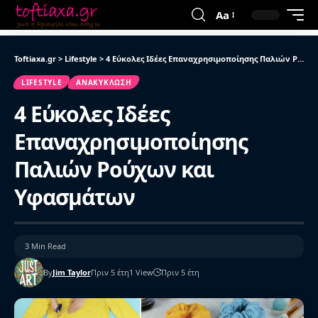
Aa
Toftiaxa.gr
>
Lifestyle
>
4 Εύκολες Ιδέες Επαναχρησιμοποίησης Παλιών Ρούχων και Υφασμάτων
LIFESTYLE
ΑΝΑΚΎΚΛΩΣΗ
4 Εύκολες Ιδέες
Επαναχρησιμοποίησης
Παλιών Ρούχων και
Υφασμάτων
3 Min Read
By
Jim Taylor
Πριν 5 έτη
1 View
Πριν 5 έτη