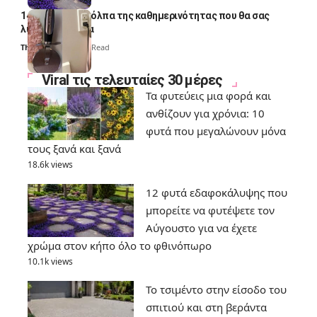
14 πανέξυπνα κόλπα της καθημερινότητας που θα σας
λύσουν τα χέρια
Thali Ombre
6 Min Read
Viral τις τελευταίες 30 μέρες
Τα φυτεύεις μια φορά και
ανθίζουν για χρόνια: 10
φυτά που μεγαλώνουν μόνα
τους ξανά και ξανά
18.6k views
12 φυτά εδαφοκάλυψης που
μπορείτε να φυτέψετε τον
Αύγουστο για να έχετε
χρώμα στον κήπο όλο το φθινόπωρο
10.1k views
Το τσιμέντο στην είσοδο του
σπιτιού και στη βεράντα