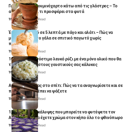
Γιατί βάζουν αλουμινόχαρτο κάτω από τις γλάστρες – Το
απλό κόλπο και τι προσφέρει στα φυτά
Thali Ombre
4 Min Read
Έτοιμο παγωτό σε 5 λεπτά με πάγο και αλάτι – Πώς να
μετατρέψετε το γάλα σε σπιτικό παγωτό χωρίς
παγωτομηχανή
Thali Ombre
4 Min Read
10 φορές ποιο νόστιμο λευκό ρύζι με ένα μόνο υλικό που θα
το απογειώσει στους γευστικούς σας κάλυκες
Thali Ombre
4 Min Read
Αυγά κατσαρίδας στο σπίτι: Πώς να τα αναγνωρίσετε και σε
ποια σημεία πρέπει να ψάξετε
Thali Ombre
4 Min Read
12 φυτά εδαφοκάλυψης που μπορείτε να φυτέψετε τον
Αύγουστο για να έχετε χρώμα στον κήπο όλο το φθινόπωρο
Thali Ombre
7 Min Read