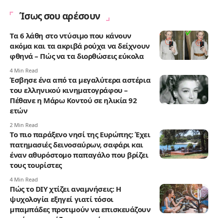
Ίσως σου αρέσουν
Τα 6 λάθη στο ντύσιμο που κάνουν
ακόμα και τα ακριβά ρούχα να δείχνουν
φθηνά – Πώς να τα διορθώσεις εύκολα
4 Min Read
Έσβησε ένα από τα μεγαλύτερα αστέρια
του ελληνικού κινηματογράφου –
Πέθανε η Μάρω Κοντού σε ηλικία 92
ετών
2 Min Read
Το πιο παράξενο νησί της Ευρώπης: Έχει
πατημασιές δεινοσαύρων, σαφάρι και
έναν αθυρόστομο παπαγάλο που βρίζει
τους τουρίστες
4 Min Read
Πώς το DIY χτίζει αναμνήσεις: Η
ψυχολογία εξηγεί γιατί τόσοι
μπαμπάδες προτιμούν να επισκευάζουν