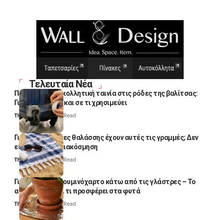
Τελευταία Νέα
Πολλοί βάζουν κολλητική ταινία στις ρόδες της βαλίτσας:
Γιατί το κάνουν και σε τι χρησιμεύει
Thali Ombre
4 Min Read
Γιατί οι πετσέτες θαλάσσης έχουν αυτές τις γραμμές; Δεν
είναι μόνο για διακόσμηση
Thali Ombre
5 Min Read
Γιατί βάζουν αλουμινόχαρτο κάτω από τις γλάστρες – Το
απλό κόλπο και τι προσφέρει στα φυτά
Thali Ombre
4 Min Read