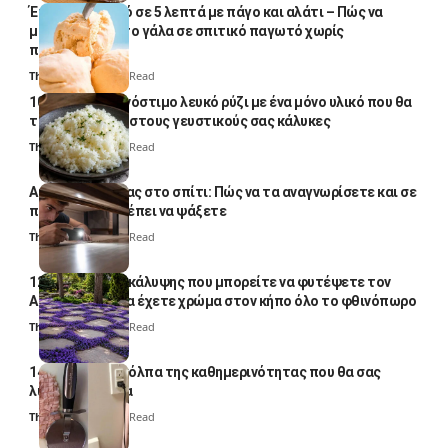
Έτοιμο παγωτό σε 5 λεπτά με πάγο και αλάτι – Πώς να
μετατρέψετε το γάλα σε σπιτικό παγωτό χωρίς
παγωτομηχανή
Thali Ombre
4 Min Read
10 φορές ποιο νόστιμο λευκό ρύζι με ένα μόνο υλικό που θα
το απογειώσει στους γευστικούς σας κάλυκες
Thali Ombre
4 Min Read
Αυγά κατσαρίδας στο σπίτι: Πώς να τα αναγνωρίσετε και σε
ποια σημεία πρέπει να ψάξετε
Thali Ombre
4 Min Read
12 φυτά εδαφοκάλυψης που μπορείτε να φυτέψετε τον
Αύγουστο για να έχετε χρώμα στον κήπο όλο το φθινόπωρο
Thali Ombre
7 Min Read
14 πανέξυπνα κόλπα της καθημερινότητας που θα σας
λύσουν τα χέρια
Thali Ombre
6 Min Read