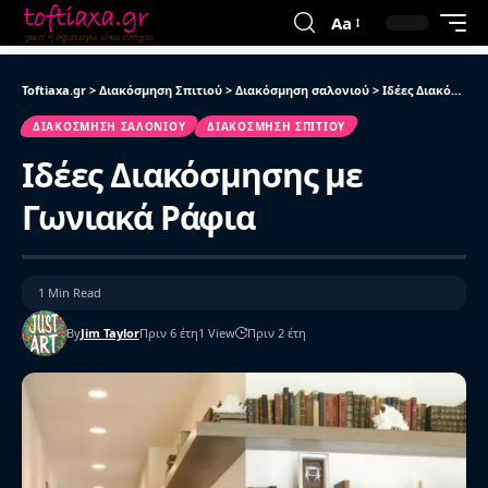
Aa
Toftiaxa.gr
>
Διακόσμηση Σπιτιού
>
Διακόσμηση σαλονιού
>
Ιδέες Διακόσμησης με Γωνιακά Ράφια
ΔΙΑΚΌΣΜΗΣΗ ΣΑΛΟΝΙΟΎ
ΔΙΑΚΌΣΜΗΣΗ ΣΠΙΤΙΟΎ
Ιδέες Διακόσμησης με
Γωνιακά Ράφια
1 Min Read
By
Jim Taylor
Πριν 6 έτη
1 View
Πριν 2 έτη