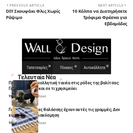
PREVIOUS ARTICLE
NEXT ARTICLE
DIY Σκουφάκι Φλις Χωρίς
10 Κόλπα να Διατηρήσετε
Ράψιμο
Τρόφιμα Φρέσκα για
Εβδομάδες
Τελευταία Νέα
Πολλοί βάζουν κολλητική ταινία στις ρόδες της βαλίτσας:
Γιατί το κάνουν και σε τι χρησιμεύει
Thali Ombre
4 Min Read
Γιατί οι πετσέτες θαλάσσης έχουν αυτές τις γραμμές; Δεν
είναι μόνο για διακόσμηση
Thali Ombre
5 Min Read