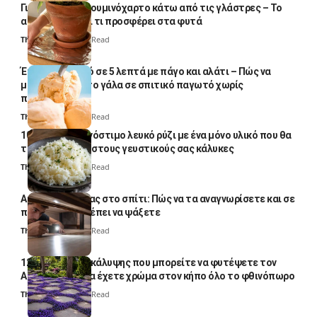
Γιατί βάζουν αλουμινόχαρτο κάτω από τις γλάστρες – Το
απλό κόλπο και τι προσφέρει στα φυτά
Thali Ombre
4 Min Read
Έτοιμο παγωτό σε 5 λεπτά με πάγο και αλάτι – Πώς να
μετατρέψετε το γάλα σε σπιτικό παγωτό χωρίς
παγωτομηχανή
Thali Ombre
4 Min Read
10 φορές ποιο νόστιμο λευκό ρύζι με ένα μόνο υλικό που θα
το απογειώσει στους γευστικούς σας κάλυκες
Thali Ombre
4 Min Read
Αυγά κατσαρίδας στο σπίτι: Πώς να τα αναγνωρίσετε και σε
ποια σημεία πρέπει να ψάξετε
Thali Ombre
4 Min Read
12 φυτά εδαφοκάλυψης που μπορείτε να φυτέψετε τον
Αύγουστο για να έχετε χρώμα στον κήπο όλο το φθινόπωρο
Thali Ombre
7 Min Read