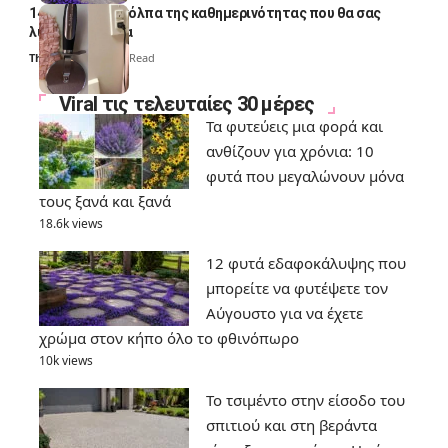
14 πανέξυπνα κόλπα της καθημερινότητας που θα σας
λύσουν τα χέρια
Thali Ombre
6 Min Read
Viral τις τελευταίες 30 μέρες
Τα φυτεύεις μια φορά και
ανθίζουν για χρόνια: 10
φυτά που μεγαλώνουν μόνα
τους ξανά και ξανά
18.6k views
12 φυτά εδαφοκάλυψης που
μπορείτε να φυτέψετε τον
Αύγουστο για να έχετε
χρώμα στον κήπο όλο το φθινόπωρο
10k views
Το τσιμέντο στην είσοδο του
σπιτιού και στη βεράντα