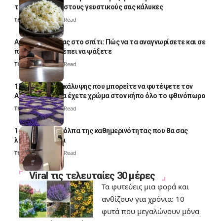
το απογειώσει στους γευστικούς σας κάλυκες
Thali Ombre
4 Min Read
Αυγά κατσαρίδας στο σπίτι: Πώς να τα αναγνωρίσετε και σε
ποια σημεία πρέπει να ψάξετε
Thali Ombre
4 Min Read
12 φυτά εδαφοκάλυψης που μπορείτε να φυτέψετε τον
Αύγουστο για να έχετε χρώμα στον κήπο όλο το φθινόπωρο
Thali Ombre
7 Min Read
14 πανέξυπνα κόλπα της καθημερινότητας που θα σας
λύσουν τα χέρια
Thali Ombre
6 Min Read
Viral τις τελευταίες 30 μέρες
Τα φυτεύεις μια φορά και
ανθίζουν για χρόνια: 10
φυτά που μεγαλώνουν μόνα