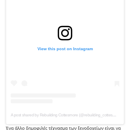
View this post on Instagram
A post shared by Rebuilding Cottesmore (@rebuilding_cottesmore)
Ένα άλλο δημοφιλές τέχνασμα των ξενοδοχείων είναι να