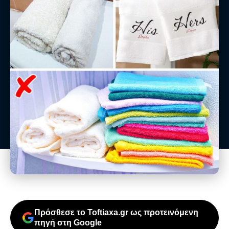
Πρόσθεσε το Toftiaxa.gr ως προτεινόμενη
πηγή στη Google