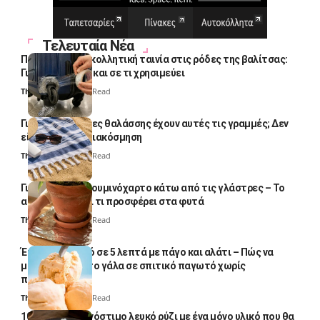
Τελευταία Νέα
Πολλοί βάζουν κολλητική ταινία στις ρόδες της βαλίτσας:
Γιατί το κάνουν και σε τι χρησιμεύει
Thali Ombre
4 Min Read
Γιατί οι πετσέτες θαλάσσης έχουν αυτές τις γραμμές; Δεν
είναι μόνο για διακόσμηση
Thali Ombre
5 Min Read
Γιατί βάζουν αλουμινόχαρτο κάτω από τις γλάστρες – Το
απλό κόλπο και τι προσφέρει στα φυτά
Thali Ombre
4 Min Read
Έτοιμο παγωτό σε 5 λεπτά με πάγο και αλάτι – Πώς να
μετατρέψετε το γάλα σε σπιτικό παγωτό χωρίς
παγωτομηχανή
Thali Ombre
4 Min Read
10 φορές ποιο νόστιμο λευκό ρύζι με ένα μόνο υλικό που θα