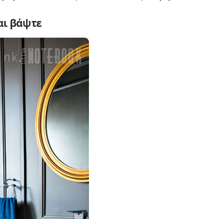
αι βάψτε