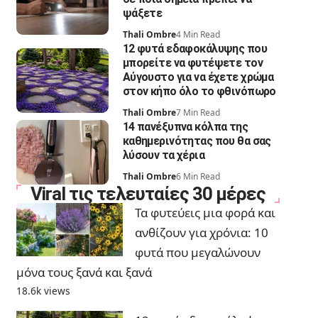
ψάξετε
Thali Ombre
4 Min Read
12 φυτά εδαφοκάλυψης που
μπορείτε να φυτέψετε τον
Αύγουστο για να έχετε χρώμα
στον κήπο όλο το φθινόπωρο
Thali Ombre
7 Min Read
14 πανέξυπνα κόλπα της
καθημερινότητας που θα σας
λύσουν τα χέρια
Thali Ombre
6 Min Read
Viral τις τελευταίες 30 μέρες
Τα φυτεύεις μια φορά και
ανθίζουν για χρόνια: 10
φυτά που μεγαλώνουν
μόνα τους ξανά και ξανά
18.6k views