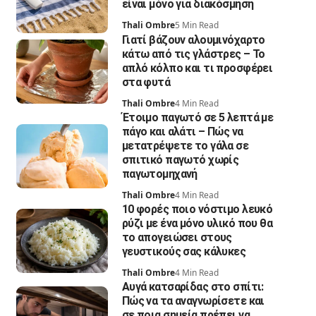
είναι μόνο για διακόσμηση
Thali Ombre
5 Min Read
Γιατί βάζουν αλουμινόχαρτο
κάτω από τις γλάστρες – Το
απλό κόλπο και τι προσφέρει
στα φυτά
Thali Ombre
4 Min Read
Έτοιμο παγωτό σε 5 λεπτά με
πάγο και αλάτι – Πώς να
μετατρέψετε το γάλα σε
σπιτικό παγωτό χωρίς
παγωτομηχανή
Thali Ombre
4 Min Read
10 φορές ποιο νόστιμο λευκό
ρύζι με ένα μόνο υλικό που θα
το απογειώσει στους
γευστικούς σας κάλυκες
Thali Ombre
4 Min Read
Αυγά κατσαρίδας στο σπίτι:
Πώς να τα αναγνωρίσετε και
σε ποια σημεία πρέπει να