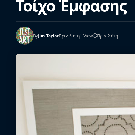
Τοίχο Έμφασης
By
Jim Taylor
Πριν 6 έτη
1 View
Πριν 2 έτη