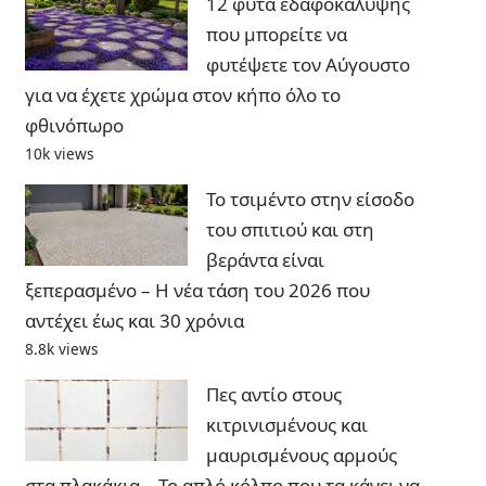
12 φυτά εδαφοκάλυψης
που μπορείτε να
φυτέψετε τον Αύγουστο
για να έχετε χρώμα στον κήπο όλο το
φθινόπωρο
10k views
Το τσιμέντο στην είσοδο
του σπιτιού και στη
βεράντα είναι
ξεπερασμένο – Η νέα τάση του 2026 που
αντέχει έως και 30 χρόνια
8.8k views
Πες αντίο στους
κιτρινισμένους και
μαυρισμένους αρμούς
στα πλακάκια – Το απλό κόλπο που τα κάνει να