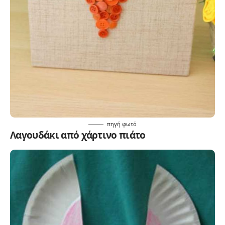
πηγή
φωτό
Λαγουδάκι από χάρτινο πιάτο