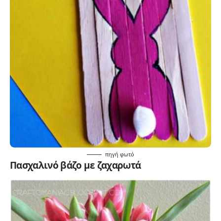
πηγή
φωτό
Πασχαλινό βάζο με ζαχαρωτά