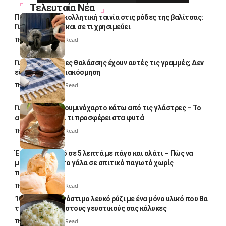
Τελευταία Νέα
Πολλοί βάζουν κολλητική ταινία στις ρόδες της βαλίτσας:
Γιατί το κάνουν και σε τι χρησιμεύει
Thali Ombre
4 Min Read
Γιατί οι πετσέτες θαλάσσης έχουν αυτές τις γραμμές; Δεν
είναι μόνο για διακόσμηση
Thali Ombre
5 Min Read
Γιατί βάζουν αλουμινόχαρτο κάτω από τις γλάστρες – Το
απλό κόλπο και τι προσφέρει στα φυτά
Thali Ombre
4 Min Read
Έτοιμο παγωτό σε 5 λεπτά με πάγο και αλάτι – Πώς να
μετατρέψετε το γάλα σε σπιτικό παγωτό χωρίς
παγωτομηχανή
Thali Ombre
4 Min Read
10 φορές ποιο νόστιμο λευκό ρύζι με ένα μόνο υλικό που θα
το απογειώσει στους γευστικούς σας κάλυκες
Thali Ombre
4 Min Read