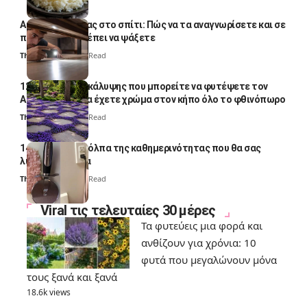
Αυγά κατσαρίδας στο σπίτι: Πώς να τα αναγνωρίσετε και σε
ποια σημεία πρέπει να ψάξετε
Thali Ombre
4 Min Read
12 φυτά εδαφοκάλυψης που μπορείτε να φυτέψετε τον
Αύγουστο για να έχετε χρώμα στον κήπο όλο το φθινόπωρο
Thali Ombre
7 Min Read
14 πανέξυπνα κόλπα της καθημερινότητας που θα σας
λύσουν τα χέρια
Thali Ombre
6 Min Read
Viral τις τελευταίες 30 μέρες
Τα φυτεύεις μια φορά και
ανθίζουν για χρόνια: 10
φυτά που μεγαλώνουν μόνα
τους ξανά και ξανά
18.6k views