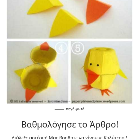
πηγή
φωτό
Βαθμολόγησε το Άρθρο!
Διάλεξε αστέρια! Μας βοηθάτε να γίνουμε Καλύτεροι!