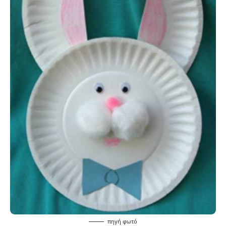
πηγή
φωτό