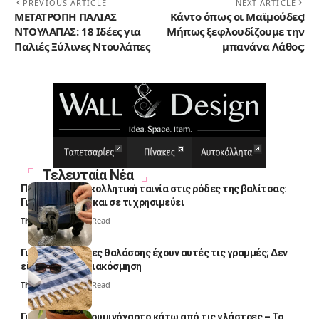
PREVIOUS ARTICLE
NEXT ARTICLE
ΜΕΤΑΤΡΟΠΗ ΠΑΛΙΑΣ
Κάντο όπως οι Μαϊμούδες!
ΝΤΟΥΛΑΠΑΣ: 18 Ιδέες για
Μήπως ξεφλουδίζουμε την
Παλιές Ξύλινες Ντουλάπες
μπανάνα Λάθος;
Τελευταία Νέα
Πολλοί βάζουν κολλητική ταινία στις ρόδες της βαλίτσας:
Γιατί το κάνουν και σε τι χρησιμεύει
Thali Ombre
4 Min Read
Γιατί οι πετσέτες θαλάσσης έχουν αυτές τις γραμμές; Δεν
είναι μόνο για διακόσμηση
Thali Ombre
5 Min Read
Γιατί βάζουν αλουμινόχαρτο κάτω από τις γλάστρες – Το