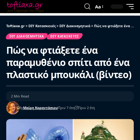
Aa
Toftiaxa.gr
>
DIY Κατασκευές
>
DIY Διακοσμητικά
>
Πώς να φτιάξετε ένα παραμυθένιο σπίτι από ένα πλαστικό μπουκάλι (βίντεο)
DIY ΔΙΑΚΟΣΜΗΤΙΚΆ
DIY ΚΑΤΑΣΚΕΥΈΣ
Πώς να φτιάξετε ένα
παραμυθένιο σπίτι από ένα
πλαστικό μπουκάλι (βίντεο)
2 Min Read
By
Μαίρη Καραντάσιου
Πριν 7 έτη
Πριν 2 έτη