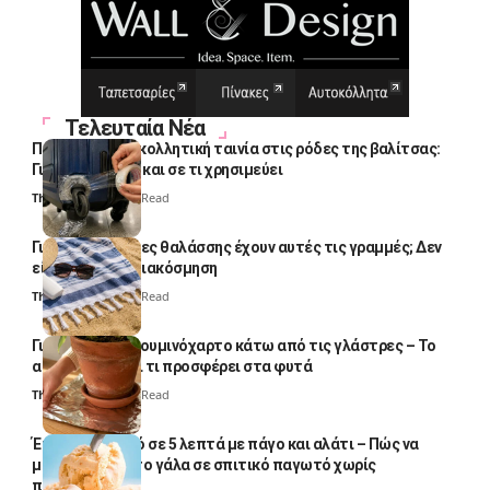
Τελευταία Νέα
Πολλοί βάζουν κολλητική ταινία στις ρόδες της βαλίτσας:
Γιατί το κάνουν και σε τι χρησιμεύει
Thali Ombre
4 Min Read
Γιατί οι πετσέτες θαλάσσης έχουν αυτές τις γραμμές; Δεν
είναι μόνο για διακόσμηση
Thali Ombre
5 Min Read
Γιατί βάζουν αλουμινόχαρτο κάτω από τις γλάστρες – Το
απλό κόλπο και τι προσφέρει στα φυτά
Thali Ombre
4 Min Read
Έτοιμο παγωτό σε 5 λεπτά με πάγο και αλάτι – Πώς να
μετατρέψετε το γάλα σε σπιτικό παγωτό χωρίς
παγωτομηχανή