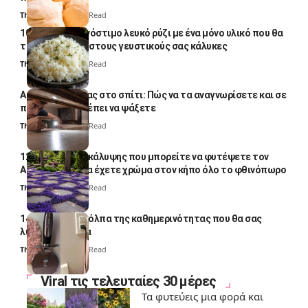
Thali Ombre
4 Min Read
10 φορές ποιο νόστιμο λευκό ρύζι με ένα μόνο υλικό που θα
το απογειώσει στους γευστικούς σας κάλυκες
Thali Ombre
4 Min Read
Αυγά κατσαρίδας στο σπίτι: Πώς να τα αναγνωρίσετε και σε
ποια σημεία πρέπει να ψάξετε
Thali Ombre
4 Min Read
12 φυτά εδαφοκάλυψης που μπορείτε να φυτέψετε τον
Αύγουστο για να έχετε χρώμα στον κήπο όλο το φθινόπωρο
Thali Ombre
7 Min Read
14 πανέξυπνα κόλπα της καθημερινότητας που θα σας
λύσουν τα χέρια
Thali Ombre
6 Min Read
Viral τις τελευταίες 30 μέρες
Τα φυτεύεις μια φορά και