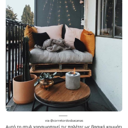
via @
corretordosbacanas
Αυτό το στυλ χρησιμοποιεί τις παλέτες ως βασικό κομμάτι