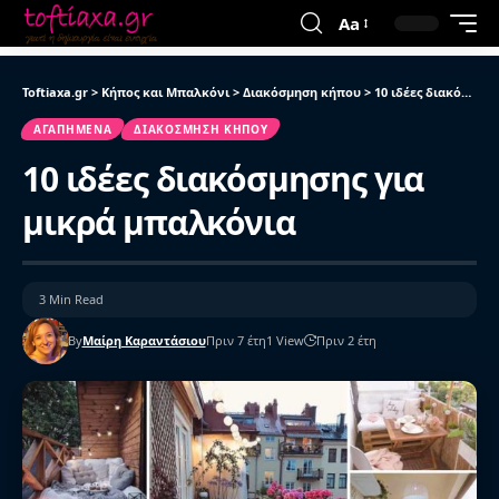
Aa
Toftiaxa.gr
>
Κήπος και Μπαλκόνι
>
Διακόσμηση κήπου
>
10 ιδέες διακόσμησης για μικρά μπαλκόνια
ΑΓΑΠΗΜΈΝΑ
ΔΙΑΚΌΣΜΗΣΗ ΚΉΠΟΥ
10 ιδέες διακόσμησης για
μικρά μπαλκόνια
3 Min Read
By
Μαίρη Καραντάσιου
Πριν 7 έτη
1 View
Πριν 2 έτη