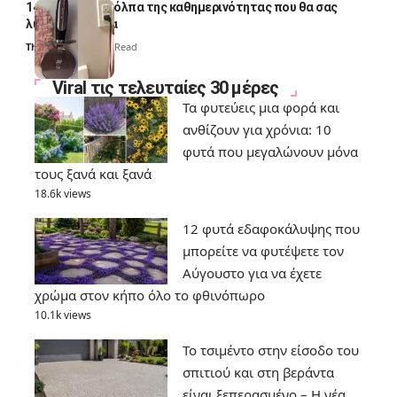
14 πανέξυπνα κόλπα της καθημερινότητας που θα σας
λύσουν τα χέρια
Thali Ombre
6 Min Read
Viral τις τελευταίες 30 μέρες
Τα φυτεύεις μια φορά και
ανθίζουν για χρόνια: 10
φυτά που μεγαλώνουν μόνα
τους ξανά και ξανά
18.6k views
12 φυτά εδαφοκάλυψης που
μπορείτε να φυτέψετε τον
Αύγουστο για να έχετε
χρώμα στον κήπο όλο το φθινόπωρο
10.1k views
Το τσιμέντο στην είσοδο του
σπιτιού και στη βεράντα
είναι ξεπερασμένο – Η νέα