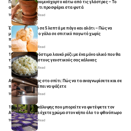
Γιατί βάζουν αλουμινόχαρτο κάτω από τις γλάστρες – Το
απλό κόλπο και τι προσφέρει στα φυτά
Thali Ombre
4 Min Read
Έτοιμο παγωτό σε 5 λεπτά με πάγο και αλάτι – Πώς να
μετατρέψετε το γάλα σε σπιτικό παγωτό χωρίς
παγωτομηχανή
Thali Ombre
4 Min Read
10 φορές ποιο νόστιμο λευκό ρύζι με ένα μόνο υλικό που θα
το απογειώσει στους γευστικούς σας κάλυκες
Thali Ombre
4 Min Read
Αυγά κατσαρίδας στο σπίτι: Πώς να τα αναγνωρίσετε και σε
ποια σημεία πρέπει να ψάξετε
Thali Ombre
4 Min Read
12 φυτά εδαφοκάλυψης που μπορείτε να φυτέψετε τον
Αύγουστο για να έχετε χρώμα στον κήπο όλο το φθινόπωρο
Thali Ombre
7 Min Read