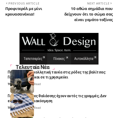
PREVIOUS ARTICLE
NEXT ARTICLE
Προφιτερόλ με μίνι
10 αθώα σημάδια που
κρουασανάκια!
δείχνουν ότι το σώμα σας
είναι γεμάτο τοξίνες
Τελευταία Νέα
Πολλοί βάζουν κολλητική ταινία στις ρόδες της βαλίτσας:
Γιατί το κάνουν και σε τι χρησιμεύει
Thali Ombre
4 Min Read
Γιατί οι πετσέτες θαλάσσης έχουν αυτές τις γραμμές; Δεν
είναι μόνο για διακόσμηση
Thali Ombre
5 Min Read