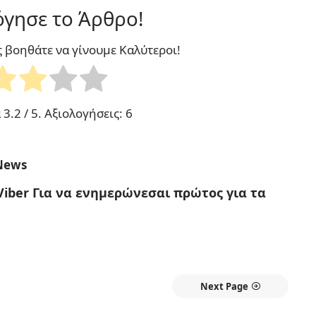
γησε το Άρθρο!
ς βοηθάτε να γίνουμε Καλύτεροι!
α
3.2
/ 5. Αξιολογήσεις:
6
News
Viber
Για να ενημερώνεσαι πρώτος για τα
Next Page