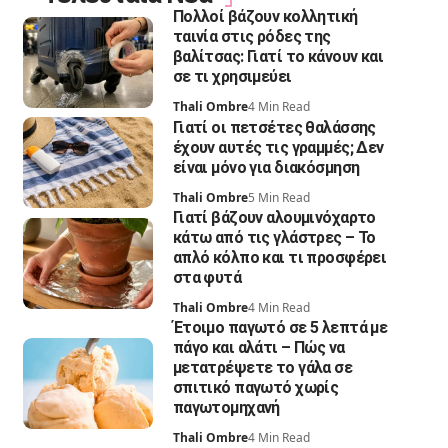
Πολλοί βάζουν κολλητική
ταινία στις ρόδες της
βαλίτσας: Γιατί το κάνουν και
σε τι χρησιμεύει
Thali Ombre
4 Min Read
Γιατί οι πετσέτες θαλάσσης
έχουν αυτές τις γραμμές; Δεν
είναι μόνο για διακόσμηση
Thali Ombre
5 Min Read
Γιατί βάζουν αλουμινόχαρτο
κάτω από τις γλάστρες – Το
απλό κόλπο και τι προσφέρει
στα φυτά
Thali Ombre
4 Min Read
Έτοιμο παγωτό σε 5 λεπτά με
πάγο και αλάτι – Πώς να
μετατρέψετε το γάλα σε
σπιτικό παγωτό χωρίς
παγωτομηχανή
Thali Ombre
4 Min Read