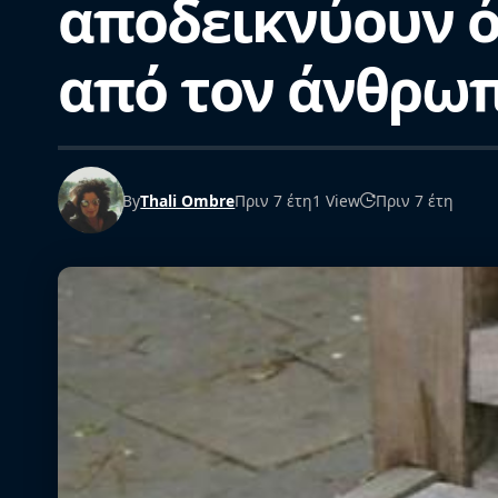
αποδεικνύουν ό
από τον άνθρωπ
By
Thali Ombre
Πριν 7 έτη
1 View
Πριν 7 έτη