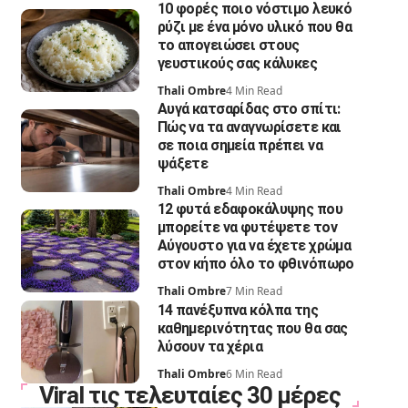
10 φορές ποιο νόστιμο λευκό
ρύζι με ένα μόνο υλικό που θα
το απογειώσει στους
γευστικούς σας κάλυκες
Thali Ombre
4 Min Read
Αυγά κατσαρίδας στο σπίτι:
Πώς να τα αναγνωρίσετε και
σε ποια σημεία πρέπει να
ψάξετε
Thali Ombre
4 Min Read
12 φυτά εδαφοκάλυψης που
μπορείτε να φυτέψετε τον
Αύγουστο για να έχετε χρώμα
στον κήπο όλο το φθινόπωρο
Thali Ombre
7 Min Read
14 πανέξυπνα κόλπα της
καθημερινότητας που θα σας
λύσουν τα χέρια
Thali Ombre
6 Min Read
Viral τις τελευταίες 30 μέρες