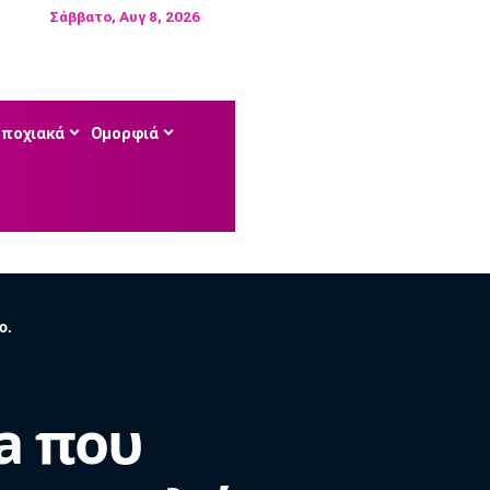
Σάββατο, Αυγ 8, 2026
Εποχιακά
Ομορφιά
ο.
la που