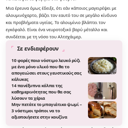
Μια έρευνα όμως έδειξε, ότι εάν κάποιος μαγειρέψει με
αλουμινόχαρτο, βάζει τον εαυτό του σε μεγάλο κίνδυνο
και προβλήματα υγείας. Το αλουμίνιο βλάπτει τον
εγκέφαλό. Είναι ένα νευροτοξικό βαρύ μέταλλο και
συνδέεται με τη νόσο του Αλτσχάιμερ.
Σε ενδιαφέρουν
10 φορές ποιο νόστιμο λευκό ρύζι
με ένα μόνο υλικό που θα το
απογειώσει στους γευστικούς σας
κάλυκες
14 πανέξυπνα κόλπα της
καθημερινότητας που θα σας
λύσουν τα χέρια
Μην πετάτε το μπαγιάτικο ψωμί –
3 νόστιμοι τρόποι να το
αξιοποιήσετε στην κουζίνα