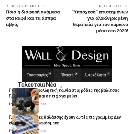
PREVIOUS ARTICLE
NEXT ARTICLE
Ποια η διαφορά ανάμεσα
“Υπόσχεση” επιστημόνων
στα καφέ και τα άσπρα
για ολοκληρωμένη
αβγά;
θεραπεία για τον καρκίνο
μέσα στο 2020!
Τελευταία Νέα
Πολλοί βάζουν κολλητική ταινία στις ρόδες της βαλίτσας:
Γιατί το κάνουν και σε τι χρησιμεύει
Thali Ombre
4 Min Read
Γιατί οι πετσέτες θαλάσσης έχουν αυτές τις γραμμές; Δεν
είναι μόνο για διακόσμηση
Thali Ombre
5 Min Read