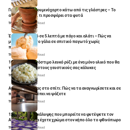
Γιατί βάζουν αλουμινόχαρτο κάτω από τις γλάστρες – Το
απλό κόλπο και τι προσφέρει στα φυτά
Thali Ombre
4 Min Read
Έτοιμο παγωτό σε 5 λεπτά με πάγο και αλάτι – Πώς να
μετατρέψετε το γάλα σε σπιτικό παγωτό χωρίς
παγωτομηχανή
Thali Ombre
4 Min Read
10 φορές ποιο νόστιμο λευκό ρύζι με ένα μόνο υλικό που θα
το απογειώσει στους γευστικούς σας κάλυκες
Thali Ombre
4 Min Read
Αυγά κατσαρίδας στο σπίτι: Πώς να τα αναγνωρίσετε και σε
ποια σημεία πρέπει να ψάξετε
Thali Ombre
4 Min Read
12 φυτά εδαφοκάλυψης που μπορείτε να φυτέψετε τον
Αύγουστο για να έχετε χρώμα στον κήπο όλο το φθινόπωρο
Thali Ombre
7 Min Read