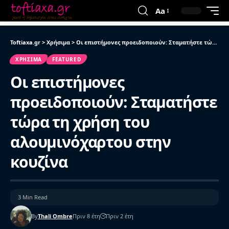
Aa
Toftiaxa.gr
>
Χρήσιμα
>
Οι επιστήμονες προειδοποιούν: Σταματήστε τώρα τη χρήση του αλουμινόχαρτου στην κουζίνα
ΧΡΉΣΙΜΑ
FEATURED
Οι επιστήμονες
προειδοποιούν: Σταματήστε
τώρα τη χρήση του
αλουμινόχαρτου στην
κουζίνα
3 Min Read
By
Thali Ombre
Πριν 8 έτη
Πριν 2 έτη