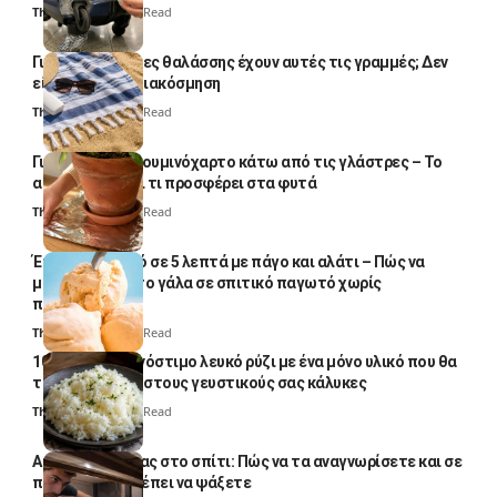
Thali Ombre
4 Min Read
Γιατί οι πετσέτες θαλάσσης έχουν αυτές τις γραμμές; Δεν
είναι μόνο για διακόσμηση
Thali Ombre
5 Min Read
Γιατί βάζουν αλουμινόχαρτο κάτω από τις γλάστρες – Το
απλό κόλπο και τι προσφέρει στα φυτά
Thali Ombre
4 Min Read
Έτοιμο παγωτό σε 5 λεπτά με πάγο και αλάτι – Πώς να
μετατρέψετε το γάλα σε σπιτικό παγωτό χωρίς
παγωτομηχανή
Thali Ombre
4 Min Read
10 φορές ποιο νόστιμο λευκό ρύζι με ένα μόνο υλικό που θα
το απογειώσει στους γευστικούς σας κάλυκες
Thali Ombre
4 Min Read
Αυγά κατσαρίδας στο σπίτι: Πώς να τα αναγνωρίσετε και σε
ποια σημεία πρέπει να ψάξετε