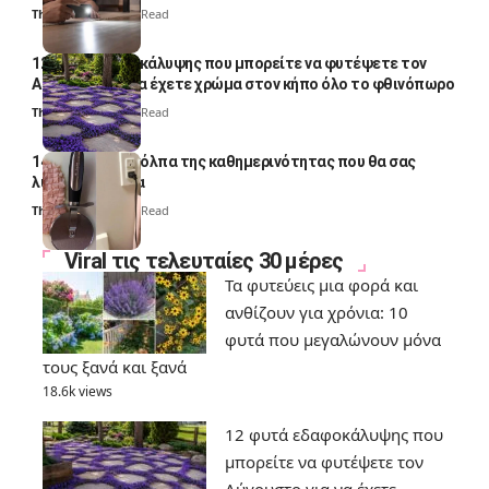
Thali Ombre
4 Min Read
12 φυτά εδαφοκάλυψης που μπορείτε να φυτέψετε τον
Αύγουστο για να έχετε χρώμα στον κήπο όλο το φθινόπωρο
Thali Ombre
7 Min Read
14 πανέξυπνα κόλπα της καθημερινότητας που θα σας
λύσουν τα χέρια
Thali Ombre
6 Min Read
Viral τις τελευταίες 30 μέρες
Τα φυτεύεις μια φορά και
ανθίζουν για χρόνια: 10
φυτά που μεγαλώνουν μόνα
τους ξανά και ξανά
18.6k views
12 φυτά εδαφοκάλυψης που
μπορείτε να φυτέψετε τον