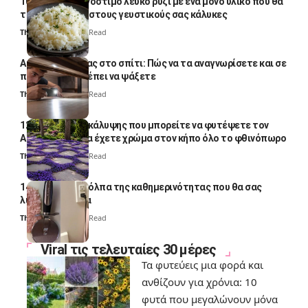
10 φορές ποιο νόστιμο λευκό ρύζι με ένα μόνο υλικό που θα
το απογειώσει στους γευστικούς σας κάλυκες
Thali Ombre
4 Min Read
Αυγά κατσαρίδας στο σπίτι: Πώς να τα αναγνωρίσετε και σε
ποια σημεία πρέπει να ψάξετε
Thali Ombre
4 Min Read
12 φυτά εδαφοκάλυψης που μπορείτε να φυτέψετε τον
Αύγουστο για να έχετε χρώμα στον κήπο όλο το φθινόπωρο
Thali Ombre
7 Min Read
14 πανέξυπνα κόλπα της καθημερινότητας που θα σας
λύσουν τα χέρια
Thali Ombre
6 Min Read
Viral τις τελευταίες 30 μέρες
Τα φυτεύεις μια φορά και
ανθίζουν για χρόνια: 10
φυτά που μεγαλώνουν μόνα