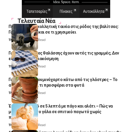
Τελευταία Νέα
Πολλοί βάζουν κολλητική ταινία στις ρόδες της βαλίτσας:
Γιατί το κάνουν και σε τι χρησιμεύει
Thali Ombre
4 Min Read
Γιατί οι πετσέτες θαλάσσης έχουν αυτές τις γραμμές; Δεν
είναι μόνο για διακόσμηση
Thali Ombre
5 Min Read
Γιατί βάζουν αλουμινόχαρτο κάτω από τις γλάστρες – Το
απλό κόλπο και τι προσφέρει στα φυτά
Thali Ombre
4 Min Read
Έτοιμο παγωτό σε 5 λεπτά με πάγο και αλάτι – Πώς να
μετατρέψετε το γάλα σε σπιτικό παγωτό χωρίς
παγωτομηχανή
Thali Ombre
4 Min Read