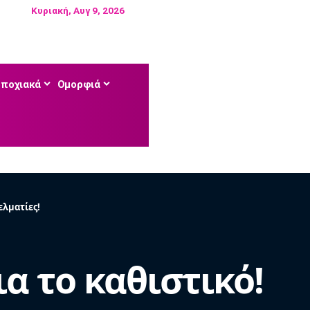
Κυριακή, Αυγ 9, 2026
Εποχιακά
Ομορφιά
ελματίες!
α το καθιστικό!