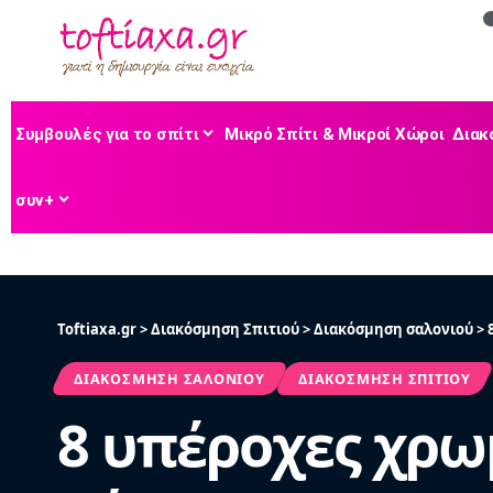
Συμβουλές για το σπίτι
Μικρό Σπίτι & Μικροί Χώροι
Διακ
συν+
Toftiaxa.gr
>
Διακόσμηση Σπιτιού
>
Διακόσμηση σαλονιού
>
ΔΙΑΚΌΣΜΗΣΗ ΣΑΛΟΝΙΟΎ
ΔΙΑΚΌΣΜΗΣΗ ΣΠΙΤΙΟΎ
8 υπέροχες χρωμ