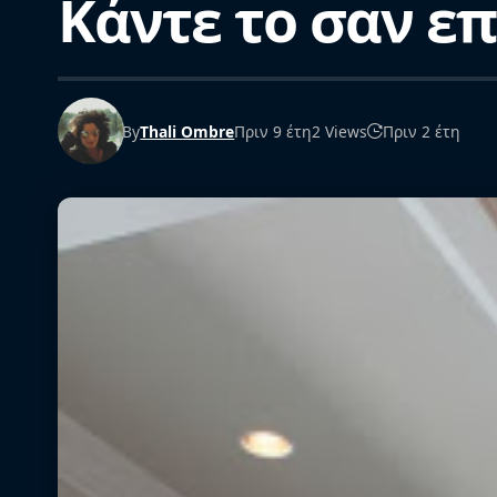
Κάντε το σαν ε
By
Thali Ombre
Πριν 9 έτη
2 Views
Πριν 2 έτη