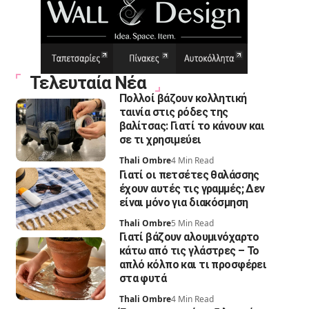
Τελευταία Νέα
Πολλοί βάζουν κολλητική
ταινία στις ρόδες της
βαλίτσας: Γιατί το κάνουν και
σε τι χρησιμεύει
Thali Ombre
4 Min Read
Γιατί οι πετσέτες θαλάσσης
έχουν αυτές τις γραμμές; Δεν
είναι μόνο για διακόσμηση
Thali Ombre
5 Min Read
Γιατί βάζουν αλουμινόχαρτο
κάτω από τις γλάστρες – Το
απλό κόλπο και τι προσφέρει
στα φυτά
Thali Ombre
4 Min Read