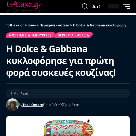
Aa
Toftiaxa.gr
>
συν+
>
Περίεργα - αστεία
>
Η Dolce & Gabbana κυκλοφόρησε για πρώτη φορά συσκευές κουζίνας!
ΝΌΣΤΙΜΕΣ ΔΗΜΙΟΥΡΓΊΕΣ
ΠΕΡΊΕΡΓΑ - ΑΣΤΕΊΑ
Η Dolce & Gabbana
κυκλοφόρησε για πρώτη
φορά συσκευές κουζίνας!
1 Min Read
By
Thali Ombre
Πριν 9 έτη
Πριν 2 έτη