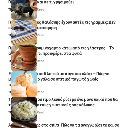
Γιατί το κάνουν και σε τι χρησιμεύει
Thali Ombre
4 Min Read
Γιατί οι πετσέτες θαλάσσης έχουν αυτές τις γραμμές; Δεν
είναι μόνο για διακόσμηση
Thali Ombre
5 Min Read
Γιατί βάζουν αλουμινόχαρτο κάτω από τις γλάστρες – Το
απλό κόλπο και τι προσφέρει στα φυτά
Thali Ombre
4 Min Read
Έτοιμο παγωτό σε 5 λεπτά με πάγο και αλάτι – Πώς να
μετατρέψετε το γάλα σε σπιτικό παγωτό χωρίς
παγωτομηχανή
Thali Ombre
4 Min Read
10 φορές ποιο νόστιμο λευκό ρύζι με ένα μόνο υλικό που θα
το απογειώσει στους γευστικούς σας κάλυκες
Thali Ombre
4 Min Read
Αυγά κατσαρίδας στο σπίτι: Πώς να τα αναγνωρίσετε και σε