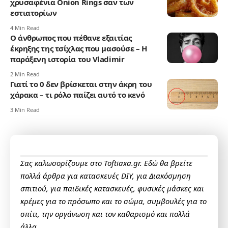
χρυσαφένια Onion Rings σαν των
εστιατορίων
4 Min Read
Ο άνθρωπος που πέθανε εξαιτίας
έκρηξης της τσίχλας που μασούσε – Η
παράξενη ιστορία του Vladimir
2 Min Read
Γιατί το 0 δεν βρίσκεται στην άκρη του
χάρακα – τι ρόλο παίζει αυτό το κενό
3 Min Read
Σας καλωσορίζουμε στο Toftiaxa.gr. Εδώ θα βρείτε
πολλά άρθρα για κατασκευές DIY, για Διακόσμηση
σπιτιού, για παιδικές κατασκευές, φυσικές μάσκες και
κρέμες για το πρόσωπο και το σώμα, συμβουλές για το
σπίτι, την οργάνωση και τον καθαρισμό και πολλά
άλλα.