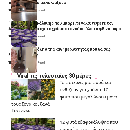
ποια σημεία πρέπει να ψάξετε
Thali Ombre
4 Min Read
12 φυτά εδαφοκάλυψης που μπορείτε να φυτέψετε τον
Αύγουστο για να έχετε χρώμα στον κήπο όλο το φθινόπωρο
Thali Ombre
7 Min Read
14 πανέξυπνα κόλπα της καθημερινότητας που θα σας
λύσουν τα χέρια
Thali Ombre
6 Min Read
Viral τις τελευταίες 30 μέρες
Τα φυτεύεις μια φορά και
ανθίζουν για χρόνια: 10
φυτά που μεγαλώνουν μόνα
τους ξανά και ξανά
18.6k views
12 φυτά εδαφοκάλυψης που
μπορείτε να φυτέψετε τον