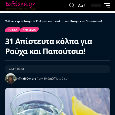
Aa
Toftiaxa.gr
>
Ρούχα
>
31 Απίστευτα κόλπα για Ρούχα και Παπούτσια!
ΡΟΎΧΑ
ΧΡΉΣΙΜΑ
31 Απίστευτα κόλπα για
Ρούχα και Παπούτσια!
4 Min Read
By
Thali Ombre
Πριν 10 έτη
Πριν 7 έτη