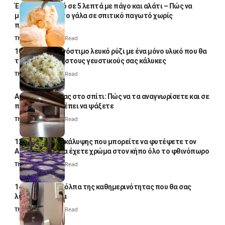
Έτοιμο παγωτό σε 5 λεπτά με πάγο και αλάτι – Πώς να
μετατρέψετε το γάλα σε σπιτικό παγωτό χωρίς
παγωτομηχανή
Thali Ombre
4 Min Read
10 φορές ποιο νόστιμο λευκό ρύζι με ένα μόνο υλικό που θα
το απογειώσει στους γευστικούς σας κάλυκες
Thali Ombre
4 Min Read
Αυγά κατσαρίδας στο σπίτι: Πώς να τα αναγνωρίσετε και σε
ποια σημεία πρέπει να ψάξετε
Thali Ombre
4 Min Read
12 φυτά εδαφοκάλυψης που μπορείτε να φυτέψετε τον
Αύγουστο για να έχετε χρώμα στον κήπο όλο το φθινόπωρο
Thali Ombre
7 Min Read
14 πανέξυπνα κόλπα της καθημερινότητας που θα σας
λύσουν τα χέρια
Thali Ombre
6 Min Read