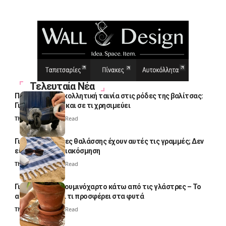
Τελευταία Νέα
Πολλοί βάζουν κολλητική ταινία στις ρόδες της βαλίτσας:
Γιατί το κάνουν και σε τι χρησιμεύει
Thali Ombre
4 Min Read
Γιατί οι πετσέτες θαλάσσης έχουν αυτές τις γραμμές; Δεν
είναι μόνο για διακόσμηση
Thali Ombre
5 Min Read
Γιατί βάζουν αλουμινόχαρτο κάτω από τις γλάστρες – Το
απλό κόλπο και τι προσφέρει στα φυτά
Thali Ombre
4 Min Read