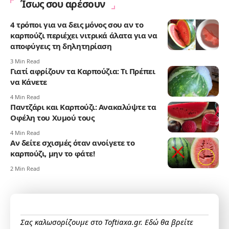
Ίσως σου αρέσουν
4 τρόποι για να δεις μόνος σου αν το
καρπούζι περιέχει νιτρικά άλατα για να
αποφύγεις τη δηλητηρίαση
3 Min Read
Γιατί αφρίζουν τα Καρπούζια: Τι Πρέπει
να Κάνετε
4 Min Read
Παντζάρι και Καρπούζι: Ανακαλύψτε τα
Οφέλη του Χυμού τους
4 Min Read
Αν δείτε σχισμές όταν ανοίγετε το
καρπούζι, μην το φάτε!
2 Min Read
Σας καλωσορίζουμε στο Toftiaxa.gr. Εδώ θα βρείτε