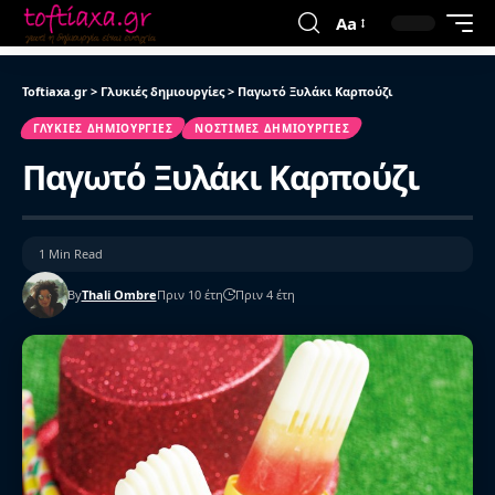
Aa
Toftiaxa.gr
>
Γλυκιές δημιουργίες
>
Παγωτό Ξυλάκι Καρπούζι
ΓΛΥΚΙΈΣ ΔΗΜΙΟΥΡΓΊΕΣ
ΝΌΣΤΙΜΕΣ ΔΗΜΙΟΥΡΓΊΕΣ
Παγωτό Ξυλάκι Καρπούζι
1 Min Read
By
Thali Ombre
Πριν 10 έτη
Πριν 4 έτη