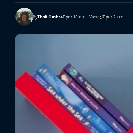
By
Thali Ombre
Πριν 10 έτη
1 View
Πριν 2 έτη