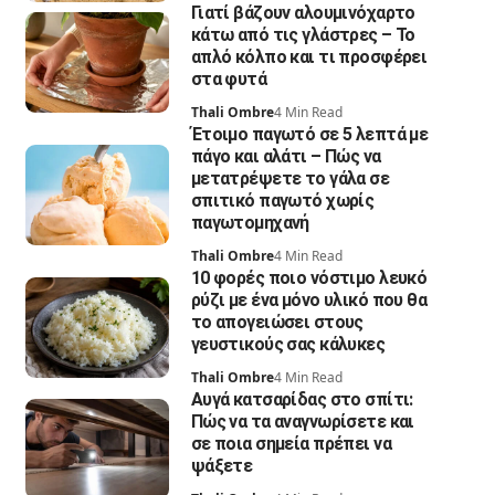
Γιατί βάζουν αλουμινόχαρτο
κάτω από τις γλάστρες – Το
απλό κόλπο και τι προσφέρει
στα φυτά
Thali Ombre
4 Min Read
Έτοιμο παγωτό σε 5 λεπτά με
πάγο και αλάτι – Πώς να
μετατρέψετε το γάλα σε
σπιτικό παγωτό χωρίς
παγωτομηχανή
Thali Ombre
4 Min Read
10 φορές ποιο νόστιμο λευκό
ρύζι με ένα μόνο υλικό που θα
το απογειώσει στους
γευστικούς σας κάλυκες
Thali Ombre
4 Min Read
Αυγά κατσαρίδας στο σπίτι:
Πώς να τα αναγνωρίσετε και
σε ποια σημεία πρέπει να
ψάξετε