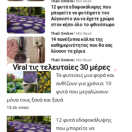
Thali Ombre
4 Min Read
12 φυτά εδαφοκάλυψης που
μπορείτε να φυτέψετε τον
Αύγουστο για να έχετε χρώμα
στον κήπο όλο το φθινόπωρο
Thali Ombre
7 Min Read
14 πανέξυπνα κόλπα της
καθημερινότητας που θα σας
λύσουν τα χέρια
Thali Ombre
6 Min Read
Viral τις τελευταίες 30 μέρες
Τα φυτεύεις μια φορά και
ανθίζουν για χρόνια: 10
φυτά που μεγαλώνουν
μόνα τους ξανά και ξανά
18.6k views
12 φυτά εδαφοκάλυψης
που μπορείτε να