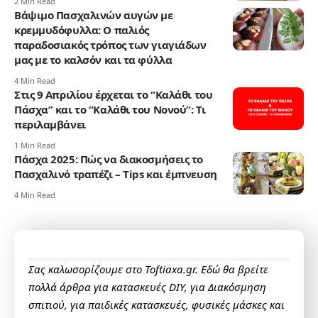
2 Min Read
Βάψιμο Πασχαλινών αυγών με
κρεμμυδόφυλλα: Ο παλιός
παραδοσιακός τρόπος των γιαγιάδων
μας με το καλσόν και τα φύλλα
4 Min Read
Στις 9 Απριλίου έρχεται το “Καλάθι του
Πάσχα” και το “Καλάθι του Νονού”: Τι
περιλαμβάνει
1 Min Read
Πάσχα 2025: Πώς να διακοσμήσεις το
Πασχαλινό τραπέζι – Tips και έμπνευση
4 Min Read
Σας καλωσορίζουμε στο Toftiaxa.gr. Εδώ θα βρείτε
πολλά άρθρα για κατασκευές DIY, για Διακόσμηση
σπιτιού, για παιδικές κατασκευές, φυσικές μάσκες και