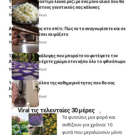
10 φορές ποιο νόστιμο λευκό ρύζι με ένα μόνο υλικό που θα
το απογειώσει στους γευστικούς σας κάλυκες
Thali Ombre
4 Min Read
Αυγά κατσαρίδας στο σπίτι: Πώς να τα αναγνωρίσετε και σε
ποια σημεία πρέπει να ψάξετε
Thali Ombre
4 Min Read
12 φυτά εδαφοκάλυψης που μπορείτε να φυτέψετε τον
Αύγουστο για να έχετε χρώμα στον κήπο όλο το φθινόπωρο
Thali Ombre
7 Min Read
14 πανέξυπνα κόλπα της καθημερινότητας που θα σας
λύσουν τα χέρια
Thali Ombre
6 Min Read
Viral τις τελευταίες 30 μέρες
Τα φυτεύεις μια φορά και
ανθίζουν για χρόνια: 10
φυτά που μεγαλώνουν μόνα