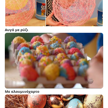
Αυγά με ρύζι
Με αλουμινόχαρτο