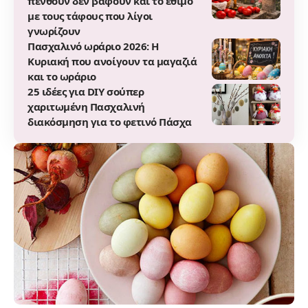
πενθούν δεν βάφουν και το έθιμο
με τους τάφους που λίγοι
γνωρίζουν
Πασχαλινό ωράριο 2026: Η
Κυριακή που ανοίγουν τα μαγαζιά
και το ωράριο
25 ιδέες για DIY σούπερ
χαριτωμένη Πασχαλινή
διακόσμηση για το φετινό Πάσχα