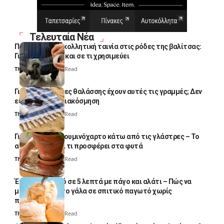
Τελευταία Νέα
Πολλοί βάζουν κολλητική ταινία στις ρόδες της βαλίτσας:
Γιατί το κάνουν και σε τι χρησιμεύει
Thali Ombre
4 Min Read
Γιατί οι πετσέτες θαλάσσης έχουν αυτές τις γραμμές; Δεν
είναι μόνο για διακόσμηση
Thali Ombre
5 Min Read
Γιατί βάζουν αλουμινόχαρτο κάτω από τις γλάστρες – Το
απλό κόλπο και τι προσφέρει στα φυτά
Thali Ombre
4 Min Read
Έτοιμο παγωτό σε 5 λεπτά με πάγο και αλάτι – Πώς να
μετατρέψετε το γάλα σε σπιτικό παγωτό χωρίς
παγωτομηχανή
Thali Ombre
4 Min Read