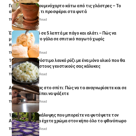
Γιατί βάζουν αλουμινόχαρτο κάτω από τις γλάστρες – Το
απλό κόλπο και τι προσφέρει στα φυτά
Thali Ombre
4 Min Read
Έτοιμο παγωτό σε 5 λεπτά με πάγο και αλάτι – Πώς να
μετατρέψετε το γάλα σε σπιτικό παγωτό χωρίς
παγωτομηχανή
Thali Ombre
4 Min Read
10 φορές ποιο νόστιμο λευκό ρύζι με ένα μόνο υλικό που θα
το απογειώσει στους γευστικούς σας κάλυκες
Thali Ombre
4 Min Read
Αυγά κατσαρίδας στο σπίτι: Πώς να τα αναγνωρίσετε και σε
ποια σημεία πρέπει να ψάξετε
Thali Ombre
4 Min Read
12 φυτά εδαφοκάλυψης που μπορείτε να φυτέψετε τον
Αύγουστο για να έχετε χρώμα στον κήπο όλο το φθινόπωρο
Thali Ombre
7 Min Read