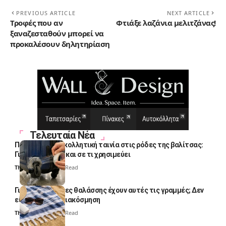
PREVIOUS ARTICLE
NEXT ARTICLE
Τροφές που αν
Φτιάξε λαζάνια μελιτζάνας!
ξαναζεσταθούν μπορεί να
προκαλέσουν δηλητηρίαση
Τελευταία Νέα
Πολλοί βάζουν κολλητική ταινία στις ρόδες της βαλίτσας:
Γιατί το κάνουν και σε τι χρησιμεύει
Thali Ombre
4 Min Read
Γιατί οι πετσέτες θαλάσσης έχουν αυτές τις γραμμές; Δεν
είναι μόνο για διακόσμηση
Thali Ombre
5 Min Read