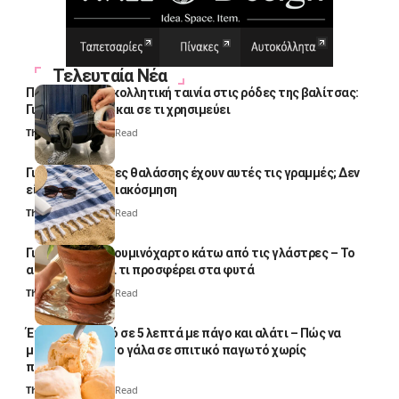
Τελευταία Νέα
Πολλοί βάζουν κολλητική ταινία στις ρόδες της βαλίτσας:
Γιατί το κάνουν και σε τι χρησιμεύει
Thali Ombre
4 Min Read
Γιατί οι πετσέτες θαλάσσης έχουν αυτές τις γραμμές; Δεν
είναι μόνο για διακόσμηση
Thali Ombre
5 Min Read
Γιατί βάζουν αλουμινόχαρτο κάτω από τις γλάστρες – Το
απλό κόλπο και τι προσφέρει στα φυτά
Thali Ombre
4 Min Read
Έτοιμο παγωτό σε 5 λεπτά με πάγο και αλάτι – Πώς να
μετατρέψετε το γάλα σε σπιτικό παγωτό χωρίς
παγωτομηχανή
Thali Ombre
4 Min Read