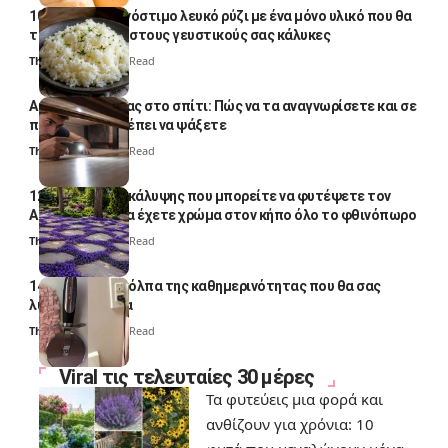
10 φορές ποιο νόστιμο λευκό ρύζι με ένα μόνο υλικό που θα
το απογειώσει στους γευστικούς σας κάλυκες
Thali Ombre
4 Min Read
Αυγά κατσαρίδας στο σπίτι: Πώς να τα αναγνωρίσετε και σε
ποια σημεία πρέπει να ψάξετε
Thali Ombre
4 Min Read
12 φυτά εδαφοκάλυψης που μπορείτε να φυτέψετε τον
Αύγουστο για να έχετε χρώμα στον κήπο όλο το φθινόπωρο
Thali Ombre
7 Min Read
14 πανέξυπνα κόλπα της καθημερινότητας που θα σας
λύσουν τα χέρια
Thali Ombre
6 Min Read
Viral τις τελευταίες 30 μέρες
Τα φυτεύεις μια φορά και
ανθίζουν για χρόνια: 10