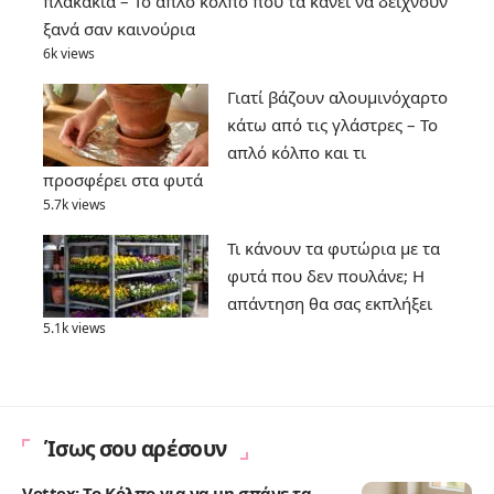
πλακάκια – Το απλό κόλπο που τα κάνει να δείχνουν
ξανά σαν καινούρια
6k views
Γιατί βάζουν αλουμινόχαρτο
κάτω από τις γλάστρες – Το
απλό κόλπο και τι
προσφέρει στα φυτά
5.7k views
Τι κάνουν τα φυτώρια με τα
φυτά που δεν πουλάνε; Η
απάντηση θα σας εκπλήξει
5.1k views
Ίσως σου αρέσουν
Vettex: Το Κόλπο για να μη σπάνε τα