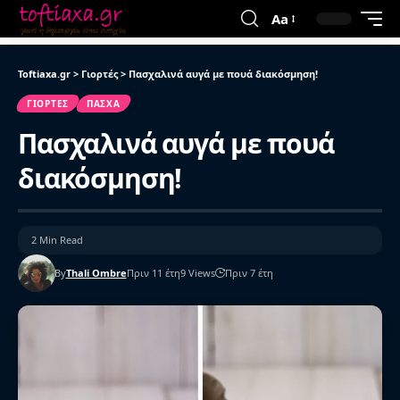
Aa
Toftiaxa.gr
>
Γιορτές
>
Πασχαλινά αυγά με πουά διακόσμηση!
ΓΙΟΡΤΈΣ
ΠΆΣΧΑ
Πασχαλινά αυγά με πουά
διακόσμηση!
2 Min Read
By
Thali Ombre
Πριν 11 έτη
9 Views
Πριν 7 έτη