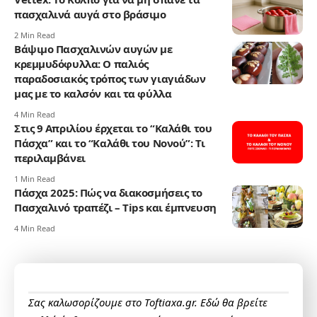
πασχαλινά αυγά στο βράσιμο
2 Min Read
Βάψιμο Πασχαλινών αυγών με
κρεμμυδόφυλλα: Ο παλιός
παραδοσιακός τρόπος των γιαγιάδων
μας με το καλσόν και τα φύλλα
4 Min Read
Στις 9 Απριλίου έρχεται το “Καλάθι του
Πάσχα” και το “Καλάθι του Νονού”: Τι
περιλαμβάνει
1 Min Read
Πάσχα 2025: Πώς να διακοσμήσεις το
Πασχαλινό τραπέζι – Tips και έμπνευση
4 Min Read
Σας καλωσορίζουμε στο Toftiaxa.gr. Εδώ θα βρείτε