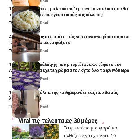
Thali Ombre
4 Min Read
10 φορές ποιο νόστιμο λευκό ρύζι με ένα μόνο υλικό που θα
το απογειώσει στους γευστικούς σας κάλυκες
Thali Ombre
4 Min Read
Αυγά κατσαρίδας στο σπίτι: Πώς να τα αναγνωρίσετε και σε
ποια σημεία πρέπει να ψάξετε
Thali Ombre
4 Min Read
12 φυτά εδαφοκάλυψης που μπορείτε να φυτέψετε τον
Αύγουστο για να έχετε χρώμα στον κήπο όλο το φθινόπωρο
Thali Ombre
7 Min Read
14 πανέξυπνα κόλπα της καθημερινότητας που θα σας
λύσουν τα χέρια
Thali Ombre
6 Min Read
Viral τις τελευταίες 30 μέρες
Τα φυτεύεις μια φορά και
ανθίζουν για χρόνια: 10