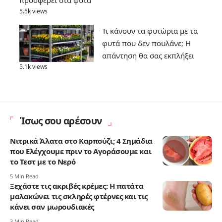
5.5k views
Τι κάνουν τα φυτώρια με τα
φυτά που δεν πουλάνε; Η
απάντηση θα σας εκπλήξει
5.1k views
Ίσως σου αρέσουν
Νιτρικά Άλατα στο Καρπούζι; 4 Σημάδια
που Ελέγχουμε πριν το Αγοράσουμε και
το Τεστ με το Νερό
5 Min Read
Ξεχάστε τις ακριβές κρέμες: Η πατάτα
μαλακώνει τις σκληρές φτέρνες και τις
κάνει σαν μωρουδιακές
3 Min Read