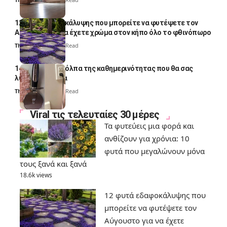
12 φυτά εδαφοκάλυψης που μπορείτε να φυτέψετε τον
Αύγουστο για να έχετε χρώμα στον κήπο όλο το φθινόπωρο
Thali Ombre
7 Min Read
14 πανέξυπνα κόλπα της καθημερινότητας που θα σας
λύσουν τα χέρια
Thali Ombre
6 Min Read
Viral τις τελευταίες 30 μέρες
Τα φυτεύεις μια φορά και
ανθίζουν για χρόνια: 10
φυτά που μεγαλώνουν μόνα
τους ξανά και ξανά
18.6k views
12 φυτά εδαφοκάλυψης που
μπορείτε να φυτέψετε τον
Αύγουστο για να έχετε