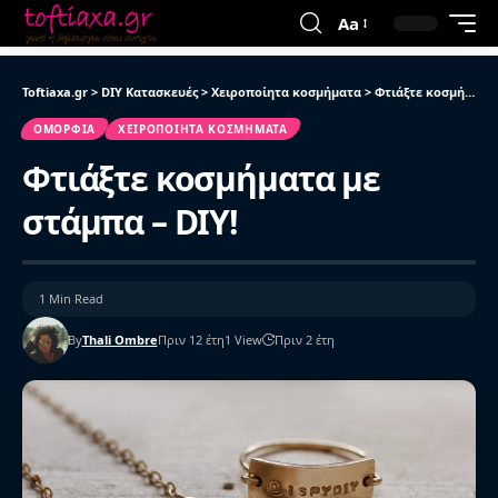
Aa
Toftiaxa.gr
>
DIY Κατασκευές
>
Χειροποίητα κοσμήματα
>
Φτιάξτε κοσμήματα με στάμπα – DIY!
ΟΜΟΡΦΙΆ
ΧΕΙΡΟΠΟΊΗΤΑ ΚΟΣΜΉΜΑΤΑ
Φτιάξτε κοσμήματα με
στάμπα – DIY!
1 Min Read
By
Thali Ombre
Πριν 12 έτη
1 View
Πριν 2 έτη