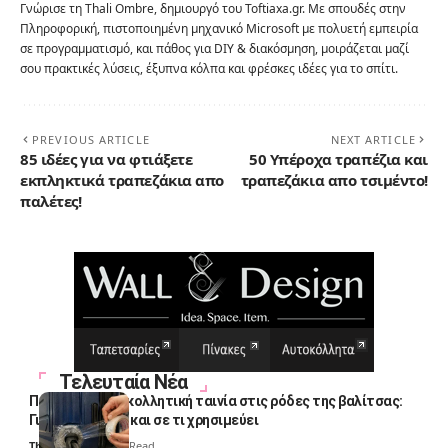
Γνώρισε τη Thali Ombre, δημιουργό του Toftiaxa.gr. Με σπουδές στην
Πληροφορική, πιστοποιημένη μηχανικό Microsoft με πολυετή εμπειρία
σε προγραμματισμό, και πάθος για DIY & διακόσμηση, μοιράζεται μαζί
σου πρακτικές λύσεις, έξυπνα κόλπα και φρέσκες ιδέες για το σπίτι.
PREVIOUS ARTICLE
NEXT ARTICLE
85 ιδέες για να φτιάξετε
50 Υπέροχα τραπέζια και
εκπληκτικά τραπεζάκια απο
τραπεζάκια απο τσιμέντο!
παλέτες!
Τελευταία Νέα
Πολλοί βάζουν κολλητική ταινία στις ρόδες της βαλίτσας:
Γιατί το κάνουν και σε τι χρησιμεύει
Thali Ombre
4 Min Read