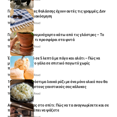
Γιατί οι πετσέτες θαλάσσης έχουν αυτές τις γραμμές; Δεν
είναι μόνο για διακόσμηση
Thali Ombre
5 Min Read
Γιατί βάζουν αλουμινόχαρτο κάτω από τις γλάστρες – Το
απλό κόλπο και τι προσφέρει στα φυτά
Thali Ombre
4 Min Read
Έτοιμο παγωτό σε 5 λεπτά με πάγο και αλάτι – Πώς να
μετατρέψετε το γάλα σε σπιτικό παγωτό χωρίς
παγωτομηχανή
Thali Ombre
4 Min Read
10 φορές ποιο νόστιμο λευκό ρύζι με ένα μόνο υλικό που θα
το απογειώσει στους γευστικούς σας κάλυκες
Thali Ombre
4 Min Read
Αυγά κατσαρίδας στο σπίτι: Πώς να τα αναγνωρίσετε και σε
ποια σημεία πρέπει να ψάξετε
Thali Ombre
4 Min Read