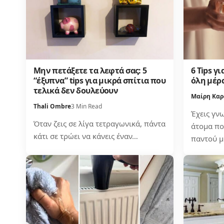
Μην πετάξετε τα λεφτά σας: 5
6 Tips γ
“έξυπνα” tips για μικρά σπίτια που
όλη μέρ
τελικά δεν δουλεύουν
Μαίρη Καρ
Thali Ombre
3 Min Read
Έχεις γνω
Όταν ζεις σε λίγα τετραγωνικά, πάντα
άτομα πο
κάτι σε τρώει να κάνεις έναν…
παντού μ