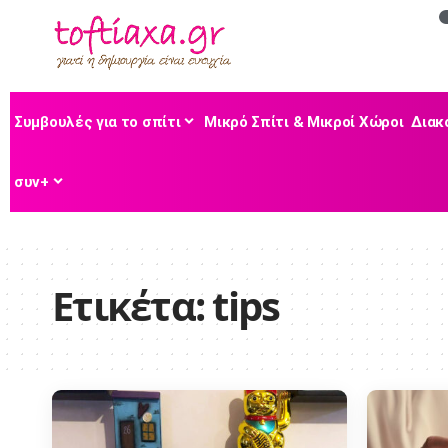
Συμβουλές για το σπίτι
Μικρό Σπίτι & Μικροί Χώροι
Διακ
συν+
Ετικέτα:
tips