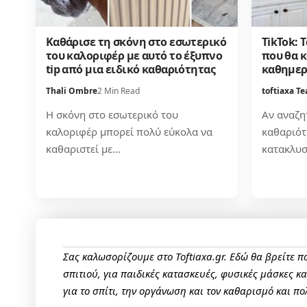
Καθάρισε τη σκόνη στο εσωτερικό
ΤikTok: 
του καλοριφέρ με αυτό το έξυπνο
που θα 
tip από μια ειδικό καθαριότητας
καθημερ
Thali Ombre
2 Min Read
toftiaxa T
Η σκόνη στο εσωτερικό του
Αν αναζητ
καλοριφέρ μπορεί πολύ εύκολα να
καθαριότη
καθαριστεί με…
κατακλυσ
Σας καλωσορίζουμε στο Toftiaxa.gr. Εδώ θα βρείτε 
σπιτιού, για παιδικές κατασκευές, φυσικές μάσκες κ
για το σπίτι, την οργάνωση και τον καθαρισμό και πο