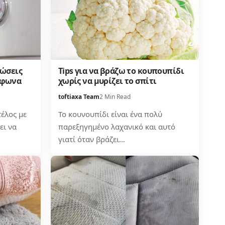
τώσεις
Tips για να βράζω το κουπουπίδι
ίφωνα
χωρίς να μυρίζει το σπίτι
toftiaxa Team
2 Min Read
έλος με
Το κουνουπίδι είναι ένα πολύ
ει να
παρεξηγημένο λαχανικό και αυτό
γιατί όταν βράζει…