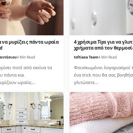
ια να μυρίζεις πάντα ωραία
4 χρήσιμα Tips για να γλυ
α!
χρήματα από τον θερμοσ
αντάσιου
4 Min Read
toftiaxa Team
4 Min Read
ρίσει ποτέ από εκείνα τα
Φουσκωμένοι λογαριασμοί τ
υ πάντα και
ένα trick που θα σας βοηθήσ
υρίζουν ωραία;…
γλιτώσετε…