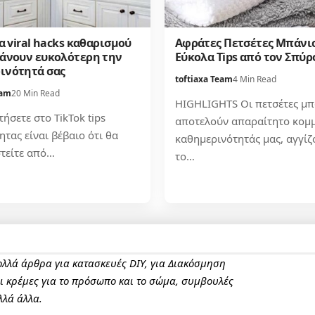
Τα viral hacks καθαρισμού
Αφράτες Πετσέτες Μπάνι
κάνουν ευκολότερη την
Εύκολα Tips από τον Σπύρ
ινότητά σας
toftiaxa Team
4 Min Read
eam
20 Min Read
HIGHLIGHTS Οι πετσέτες μπ
ήσετε στο TikTok tips
αποτελούν απαραίτητο κομμ
τας είναι βέβαιο ότι θα
καθημερινότητάς μας, αγγίζ
τείτε από…
το…
πολλά άρθρα για κατασκευές DIY, για Διακόσμηση
αι κρέμες για το πρόσωπο και το σώμα, συμβουλές
λλά άλλα.