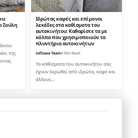
ου:
Ιδρώτας καφές και επίμονοι
ο Σούλη
λεκέδες στα καθίσματα του
αυτοκινήτου: Καθαρίστε τα με
κόλπα που χρησιμοποιούν τα
πλυντήρια αυτοκινήτων
άνιου
άτι της
toftiaxa Team
4 Min Read
οντας
Τα καθίσματα του αυτοκινήτου σας
έχουν λερωθεί από ιδρώτα, καφέ και
άλλους…