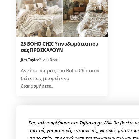
25 BOHO CHIC Υπνοδωμάτια που
σας ΠΡΟΣΚΑΛΟΥΝ
Jim Taylor
2 Min Read
Αν είστε λάτρεις του Boho Chic στυλ
δείτε πως μπορείτε να
διακοσμήσετε…
Σας καλωσορίζουμε στο Toftiaxa.gr. Εδώ θα βρείτε 
σπιτιού, για παιδικές κατασκευές, φυσικές μάσκες κ
για το σπίτι, την οργάνωση και τον καθαρισμό και πο