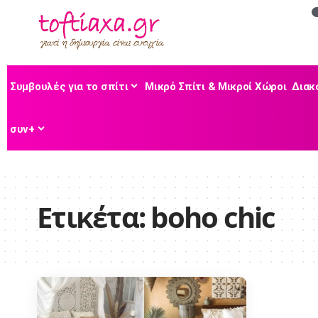
Συμβουλές για το σπίτι
Μικρό Σπίτι & Μικροί Χώροι
Διακ
συν+
Ετικέτα:
boho chic