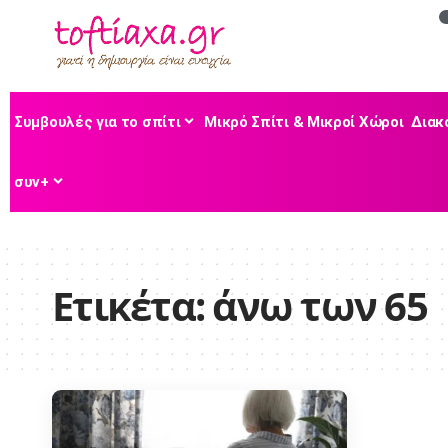
Συμβουλές για το σπίτι
Μικρό Σπίτι & Μικροί Χώροι
Διακ
συν+
Ετικέτα:
άνω των 65