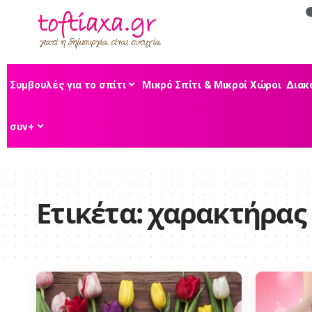
Συμβουλές για το σπίτι
Μικρό Σπίτι & Μικροί Χώροι
Διακ
συν+
Ετικέτα:
χαρακτήρας