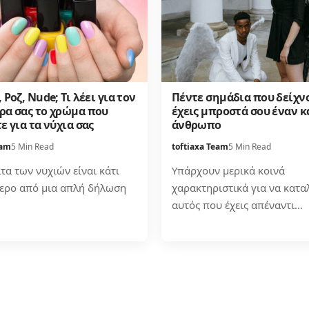
 Ροζ, Nude; Τι λέει για τον
Πέντε σημάδια που δείχν
ρα σας το χρώμα που
έχεις μπροστά σου έναν κ
ε για τα νύχια σας
άνθρωπο
eam
5 Min Read
toftiaxa Team
5 Min Read
τα των νυχιών είναι κάτι
Υπάρχουν μερικά κοινά
ερο από μια απλή δήλωση
χαρακτηριστικά για να καταλ
αυτός που έχεις απέναντι…