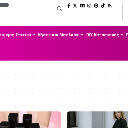
όσμηση Σπιτιού
Κήπος και Μπαλκόνι
DIY Κατασκευές