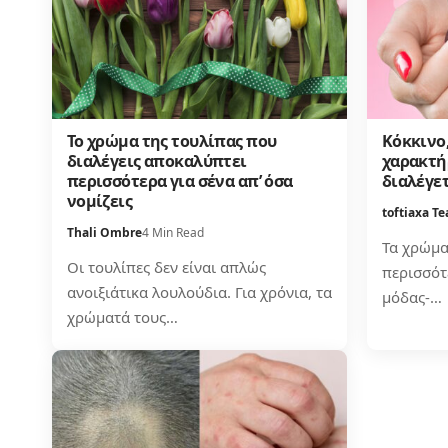
Το χρώμα της τουλίπας που
Κόκκινο,
διαλέγεις αποκαλύπτει
χαρακτή
περισσότερα για σένα απ’ όσα
διαλέγετ
νομίζεις
toftiaxa T
Thali Ombre
4 Min Read
Τα χρώμα
Οι τουλίπες δεν είναι απλώς
περισσότ
ανοιξιάτικα λουλούδια. Για χρόνια, τα
μόδας-…
χρώματά τους…