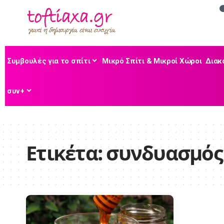
Συμβουλές για το σπίτι
Μικρό Σπίτι & Μικροί Χώροι
Διακ
συν+
Ετικέτα:
συνδυασμός 