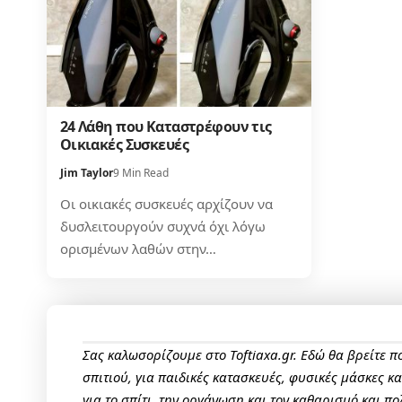
24 Λάθη που Καταστρέφουν τις
Οικιακές Συσκευές
Jim Taylor
9 Min Read
Οι οικιακές συσκευές αρχίζουν να
δυσλειτουργούν συχνά όχι λόγω
ορισμένων λαθών στην…
Σας καλωσορίζουμε στο Toftiaxa.gr. Εδώ θα βρείτε 
σπιτιού, για παιδικές κατασκευές, φυσικές μάσκες κ
για το σπίτι, την οργάνωση και τον καθαρισμό και πο