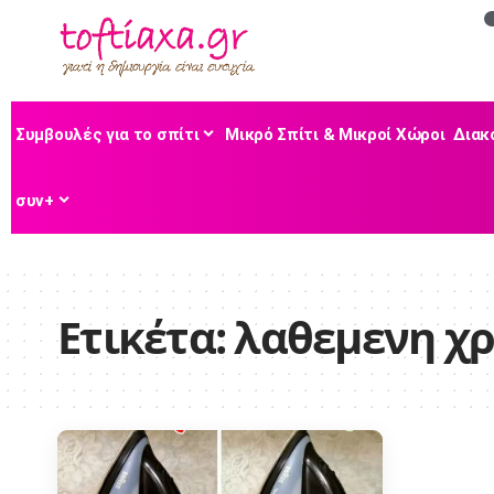
Συμβουλές για το σπίτι
Μικρό Σπίτι & Μικροί Χώροι
Διακ
συν+
Ετικέτα:
λαθεμενη χ