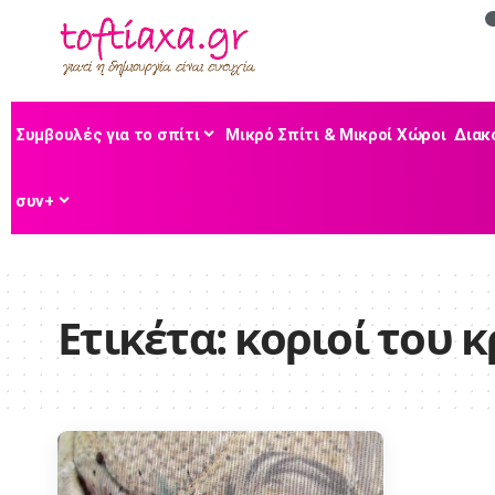
Συμβουλές για το σπίτι
Μικρό Σπίτι & Μικροί Χώροι
Διακ
συν+
Ετικέτα:
κοριοί του 