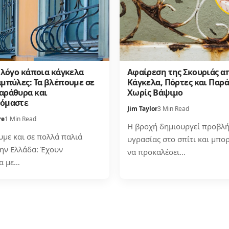
 λόγο κάποια κάγκελα
Αφαίρεση της Σκουριάς α
αμπύλες: Τα βλέπουμε σε
Κάγκελα, Πόρτες και Παρ
αράθυρα και
Χωρίς Βάψιμο
όμαστε
Jim Taylor
3 Min Read
re
1 Min Read
Η βροχή δημιουργεί προβλ
υμε και σε πολλά παλιά
υγρασίας στο σπίτι και μπορ
την Ελλάδα: Έχουν
να προκαλέσει…
α με…