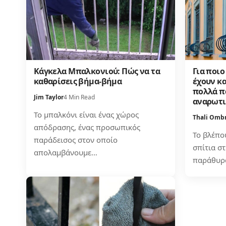
Κάγκελα Μπαλκονιού: Πώς να τα
Για ποιο
καθαρίσεις βήμα-βήμα
έχουν κ
πολλά π
Jim Taylor
4 Min Read
αναρωτι
Το μπαλκόνι είναι ένας χώρος
Thali Omb
απόδρασης, ένας προσωπικός
Το βλέπο
παράδεισος στον οποίο
σπίτια σ
απολαμβάνουμε…
παράθυρ