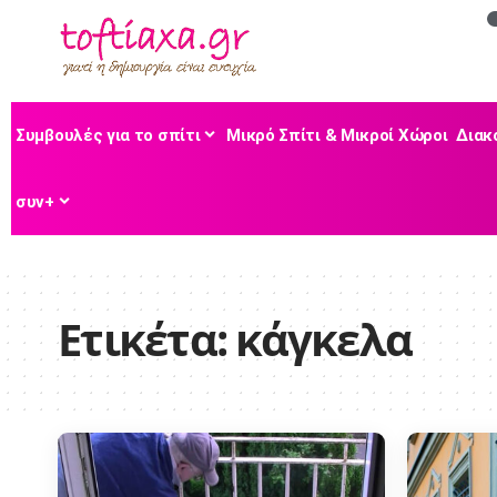
Συμβουλές για το σπίτι
Μικρό Σπίτι & Μικροί Χώροι
Διακ
συν+
Ετικέτα:
κάγκελα