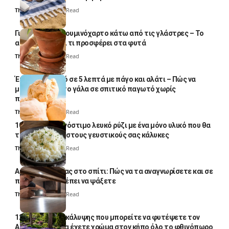
Thali Ombre
5 Min Read
Γιατί βάζουν αλουμινόχαρτο κάτω από τις γλάστρες – Το
απλό κόλπο και τι προσφέρει στα φυτά
Thali Ombre
4 Min Read
Έτοιμο παγωτό σε 5 λεπτά με πάγο και αλάτι – Πώς να
μετατρέψετε το γάλα σε σπιτικό παγωτό χωρίς
παγωτομηχανή
Thali Ombre
4 Min Read
10 φορές ποιο νόστιμο λευκό ρύζι με ένα μόνο υλικό που θα
το απογειώσει στους γευστικούς σας κάλυκες
Thali Ombre
4 Min Read
Αυγά κατσαρίδας στο σπίτι: Πώς να τα αναγνωρίσετε και σε
ποια σημεία πρέπει να ψάξετε
Thali Ombre
4 Min Read
12 φυτά εδαφοκάλυψης που μπορείτε να φυτέψετε τον
Αύγουστο για να έχετε χρώμα στον κήπο όλο το φθινόπωρο