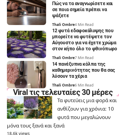
Πώς να τα αναγνωρίσετε και
σε ποια σημεία πρέπει να
ψάξετε
Thali Ombre
4 Min Read
12 φυτά εδαφοκάλυψης που
μπορείτε να φυτέψετε τον
Αύγουστο για να έχετε χρώμα
στον κήπο όλο το φθινόπωρο
Thali Ombre
7 Min Read
14 πανέξυπνα κόλπα της
καθημερινότητας που θα σας
λύσουν τα χέρια
Thali Ombre
6 Min Read
Viral τις τελευταίες 30 μέρες
Τα φυτεύεις μια φορά και
ανθίζουν για χρόνια: 10
φυτά που μεγαλώνουν
μόνα τους ξανά και ξανά
18.6k views