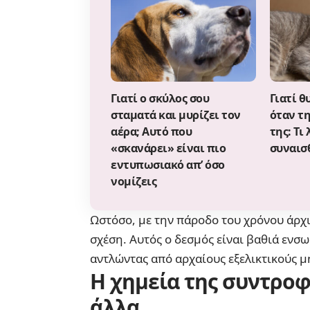
Γιατί ο σκύλος σου
Γιατί θ
σταματά και μυρίζει τον
όταν τ
αέρα; Αυτό που
της: Τι 
«σκανάρει» είναι πιο
συναισ
εντυπωσιακό απ’ όσο
νομίζεις
Ωστόσο, με την πάροδο του χρόνου άρχ
σχέση. Αυτός ο δεσμός είναι βαθιά ενσ
αντλώντας από αρχαίους εξελικτικούς 
Η χημεία της συντροφ
άλλα