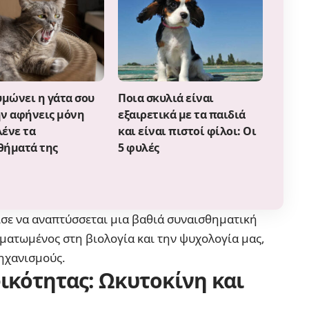
υμώνει η γάτα σου
Ποια σκυλιά είναι
ην αφήνεις μόνη
εξαιρετικά με τα παιδιά
λένε τα
και είναι πιστοί φίλοι: Οι
θήματά της
5 φυλές
ισε να αναπτύσσεται μια βαθιά συναισθηματική
ωματωμένος στη βιολογία και την ψυχολογία μας,
μηχανισμούς.
ικότητας: Ωκυτοκίνη και