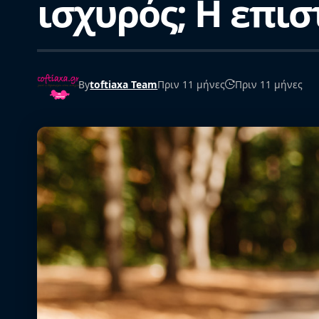
ισχυρός; Η επισ
By
toftiaxa Team
Πριν 11 μήνες
Πριν 11 μήνες