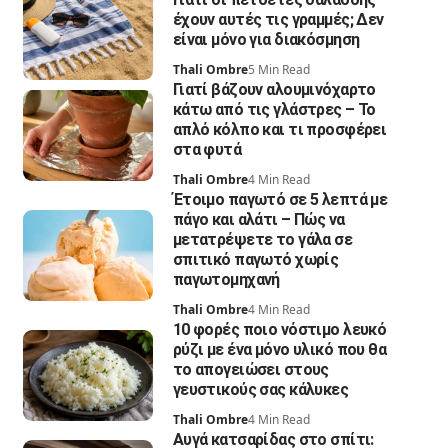
έχουν αυτές τις γραμμές; Δεν
είναι μόνο για διακόσμηση
Thali Ombre
5 Min Read
Γιατί βάζουν αλουμινόχαρτο
κάτω από τις γλάστρες – Το
απλό κόλπο και τι προσφέρει
στα φυτά
Thali Ombre
4 Min Read
Έτοιμο παγωτό σε 5 λεπτά με
πάγο και αλάτι – Πώς να
μετατρέψετε το γάλα σε
σπιτικό παγωτό χωρίς
παγωτομηχανή
Thali Ombre
4 Min Read
10 φορές ποιο νόστιμο λευκό
ρύζι με ένα μόνο υλικό που θα
το απογειώσει στους
γευστικούς σας κάλυκες
Thali Ombre
4 Min Read
Αυγά κατσαρίδας στο σπίτι: