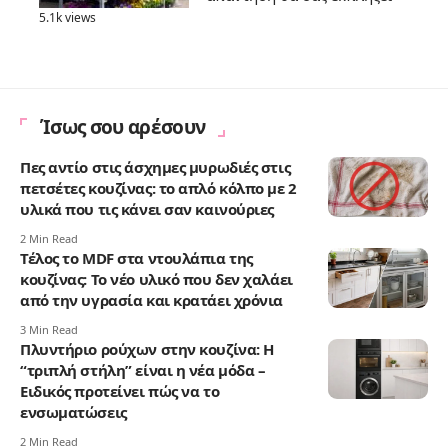
5.1k views
Ίσως σου αρέσουν
Πες αντίο στις άσχημες μυρωδιές στις
πετσέτες κουζίνας: το απλό κόλπο με 2
υλικά που τις κάνει σαν καινούριες
2 Min Read
Τέλος το MDF στα ντουλάπια της
κουζίνας: Το νέο υλικό που δεν χαλάει
από την υγρασία και κρατάει χρόνια
3 Min Read
Πλυντήριο ρούχων στην κουζίνα: Η
“τριπλή στήλη” είναι η νέα μόδα –
Ειδικός προτείνει πώς να το
ενσωματώσεις
2 Min Read