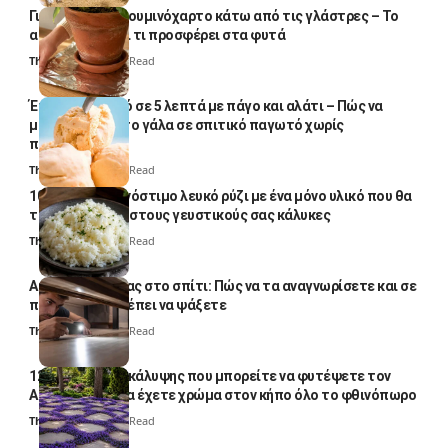
Γιατί βάζουν αλουμινόχαρτο κάτω από τις γλάστρες – Το
απλό κόλπο και τι προσφέρει στα φυτά
Thali Ombre
4 Min Read
Έτοιμο παγωτό σε 5 λεπτά με πάγο και αλάτι – Πώς να
μετατρέψετε το γάλα σε σπιτικό παγωτό χωρίς
παγωτομηχανή
Thali Ombre
4 Min Read
10 φορές ποιο νόστιμο λευκό ρύζι με ένα μόνο υλικό που θα
το απογειώσει στους γευστικούς σας κάλυκες
Thali Ombre
4 Min Read
Αυγά κατσαρίδας στο σπίτι: Πώς να τα αναγνωρίσετε και σε
ποια σημεία πρέπει να ψάξετε
Thali Ombre
4 Min Read
12 φυτά εδαφοκάλυψης που μπορείτε να φυτέψετε τον
Αύγουστο για να έχετε χρώμα στον κήπο όλο το φθινόπωρο
Thali Ombre
7 Min Read