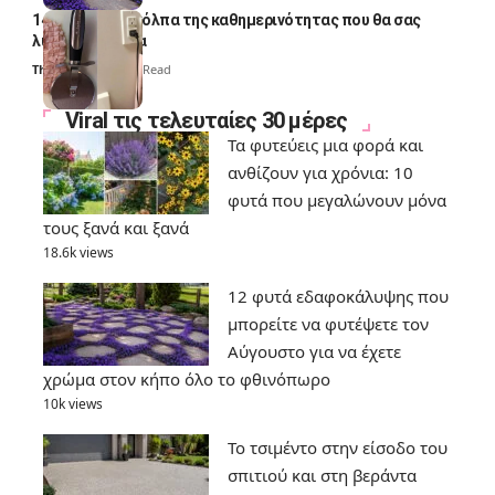
14 πανέξυπνα κόλπα της καθημερινότητας που θα σας
λύσουν τα χέρια
Thali Ombre
6 Min Read
Viral τις τελευταίες 30 μέρες
Τα φυτεύεις μια φορά και
ανθίζουν για χρόνια: 10
φυτά που μεγαλώνουν μόνα
τους ξανά και ξανά
18.6k views
12 φυτά εδαφοκάλυψης που
μπορείτε να φυτέψετε τον
Αύγουστο για να έχετε
χρώμα στον κήπο όλο το φθινόπωρο
10k views
Το τσιμέντο στην είσοδο του
σπιτιού και στη βεράντα