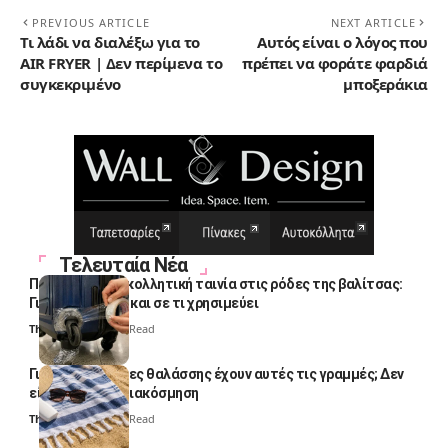
PREVIOUS ARTICLE
NEXT ARTICLE
Τι λάδι να διαλέξω για το
Αυτός είναι ο λόγος που
AIR FRYER | Δεν περίμενα το
πρέπει να φοράτε φαρδιά
συγκεκριμένο
μποξεράκια
Τελευταία Νέα
Πολλοί βάζουν κολλητική ταινία στις ρόδες της βαλίτσας:
Γιατί το κάνουν και σε τι χρησιμεύει
Thali Ombre
4 Min Read
Γιατί οι πετσέτες θαλάσσης έχουν αυτές τις γραμμές; Δεν
είναι μόνο για διακόσμηση
Thali Ombre
5 Min Read