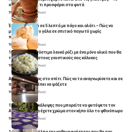
απλό κόλπο και τι προσφέρει στα φυτά
Thali Ombre
4 Min Read
Έτοιμο παγωτό σε 5 λεπτά με πάγο και αλάτι – Πώς να
μετατρέψετε το γάλα σε σπιτικό παγωτό χωρίς
παγωτομηχανή
Thali Ombre
4 Min Read
10 φορές ποιο νόστιμο λευκό ρύζι με ένα μόνο υλικό που θα
το απογειώσει στους γευστικούς σας κάλυκες
Thali Ombre
4 Min Read
Αυγά κατσαρίδας στο σπίτι: Πώς να τα αναγνωρίσετε και σε
ποια σημεία πρέπει να ψάξετε
Thali Ombre
4 Min Read
12 φυτά εδαφοκάλυψης που μπορείτε να φυτέψετε τον
Αύγουστο για να έχετε χρώμα στον κήπο όλο το φθινόπωρο
Thali Ombre
7 Min Read
14 πανέξυπνα κόλπα της καθημερινότητας που θα σας