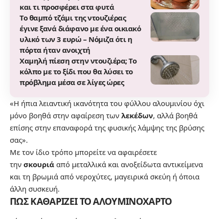
και τι προσφέρει στα φυτά
Το θαμπό τζάμι της ντουζιέρας
έγινε ξανά διάφανο με ένα οικιακό
υλικό των 3 ευρώ – Νόμιζα ότι η
πόρτα ήταν ανοιχτή
Χαμηλή πίεση στην ντουζιέρα; Το
κόλπο με το ξίδι που θα λύσει το
πρόβλημα μέσα σε λίγες ώρες
«Η ήπια λειαντική ικανότητα του φύλλου αλουμινίου όχι
μόνο βοηθά στην αφαίρεση των
λεκέδων
, αλλά βοηθά
επίσης στην επαναφορά της φυσικής λάμψης της βρύσης
σας».
Με τον ίδιο τρόπο μπορείτε να αφαιρέσετε
την
σκουριά
από μεταλλικά και ανοξείδωτα αντικείμενα
και τη βρωμιά από νεροχύτες, μαγειρικά σκεύη ή όποια
άλλη συσκευή.
ΠΩΣ ΚΑΘΑΡΙΖΕΙ ΤΟ ΑΛΟΥΜΙΝΟΧΑΡΤΟ