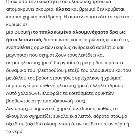
Πίσω από την ικανότητα του αλουμινόχαρτου να
απομακρύνει σκουριά,
άλατα
και βρωμιά δεν κρύβεται
κάποια χημική αντίδραση. Η αποτελεσματικότητα έγκειται
κυρίως σε
μια φυσική (
το τσαλακωμένο αλουμινόχαρτο δρα ως
ήπιο λειαντικό,
διασπώντας και αφαιρώντας φυσικά τις
εναποθέσεις ορυκτών (κυρίως ανθρακικά ασβέστιο και
μαγνήσιο) που σχηματίζουν τους λεκέδες) και
σε μια ηλεκτροχημική διεργασία (η μικρή διαφορά στο
δυναμικό του ηλεκτροδίου μεταξύ του αλουμινίου και του
μετάλλου της βρύσης (συνήθως ορείχαλκος ή χρώμιο)
δημιουργεί μια ασθενή ηλεκτροχημική αλληλεπίδραση.
Αυτό χαλαρώνει ελαφρώς τα κοιτάσματα ορυκτών,
βοηθώντας στην απομάκρυνσή τους).
Δεν υπάρχει σημαντική χημική αντίδραση, καθώς το
αλουμίνιο σχηματίζει εύκολα ένα λεπτό, αόρατο στρώμα
οξειδίου (οξείδιο αλουμινίου) όταν εκτίθεται στον αέρα ή
το νερό.