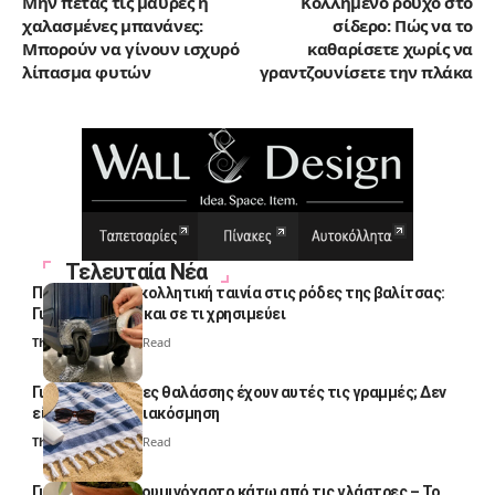
Μην πετάς τις μαυρές ή
Κολλημένο ρούχο στο
χαλασμένες μπανάνες:
σίδερο: Πώς να το
Μπορούν να γίνουν ισχυρό
καθαρίσετε χωρίς να
λίπασμα φυτών
γραντζουνίσετε την πλάκα
Τελευταία Νέα
Πολλοί βάζουν κολλητική ταινία στις ρόδες της βαλίτσας:
Γιατί το κάνουν και σε τι χρησιμεύει
Thali Ombre
4 Min Read
Γιατί οι πετσέτες θαλάσσης έχουν αυτές τις γραμμές; Δεν
είναι μόνο για διακόσμηση
Thali Ombre
5 Min Read
Γιατί βάζουν αλουμινόχαρτο κάτω από τις γλάστρες – Το