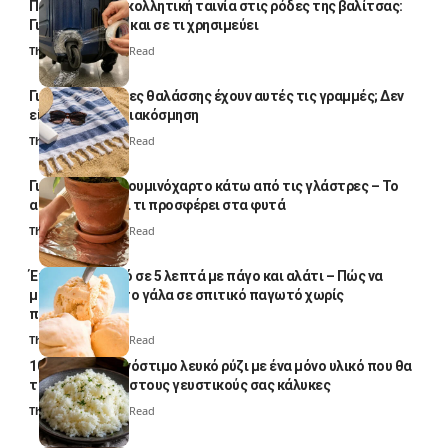
Πολλοί βάζουν κολλητική ταινία στις ρόδες της βαλίτσας:
Γιατί το κάνουν και σε τι χρησιμεύει
Thali Ombre
4 Min Read
Γιατί οι πετσέτες θαλάσσης έχουν αυτές τις γραμμές; Δεν
είναι μόνο για διακόσμηση
Thali Ombre
5 Min Read
Γιατί βάζουν αλουμινόχαρτο κάτω από τις γλάστρες – Το
απλό κόλπο και τι προσφέρει στα φυτά
Thali Ombre
4 Min Read
Έτοιμο παγωτό σε 5 λεπτά με πάγο και αλάτι – Πώς να
μετατρέψετε το γάλα σε σπιτικό παγωτό χωρίς
παγωτομηχανή
Thali Ombre
4 Min Read
10 φορές ποιο νόστιμο λευκό ρύζι με ένα μόνο υλικό που θα
το απογειώσει στους γευστικούς σας κάλυκες
Thali Ombre
4 Min Read