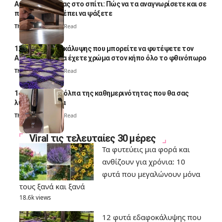
Αυγά κατσαρίδας στο σπίτι: Πώς να τα αναγνωρίσετε και σε
ποια σημεία πρέπει να ψάξετε
Thali Ombre
4 Min Read
12 φυτά εδαφοκάλυψης που μπορείτε να φυτέψετε τον
Αύγουστο για να έχετε χρώμα στον κήπο όλο το φθινόπωρο
Thali Ombre
7 Min Read
14 πανέξυπνα κόλπα της καθημερινότητας που θα σας
λύσουν τα χέρια
Thali Ombre
6 Min Read
Viral τις τελευταίες 30 μέρες
Τα φυτεύεις μια φορά και
ανθίζουν για χρόνια: 10
φυτά που μεγαλώνουν μόνα
τους ξανά και ξανά
18.6k views
12 φυτά εδαφοκάλυψης που