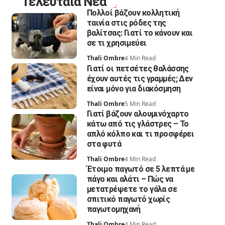
Τελευταία Νέα
Πολλοί βάζουν κολλητική
ταινία στις ρόδες της
βαλίτσας: Γιατί το κάνουν και
σε τι χρησιμεύει
Thali Ombre
4 Min Read
Γιατί οι πετσέτες θαλάσσης
έχουν αυτές τις γραμμές; Δεν
είναι μόνο για διακόσμηση
Thali Ombre
5 Min Read
Γιατί βάζουν αλουμινόχαρτο
κάτω από τις γλάστρες – Το
απλό κόλπο και τι προσφέρει
στα φυτά
Thali Ombre
4 Min Read
Έτοιμο παγωτό σε 5 λεπτά με
πάγο και αλάτι – Πώς να
μετατρέψετε το γάλα σε
σπιτικό παγωτό χωρίς
παγωτομηχανή
Thali Ombre
4 Min Read