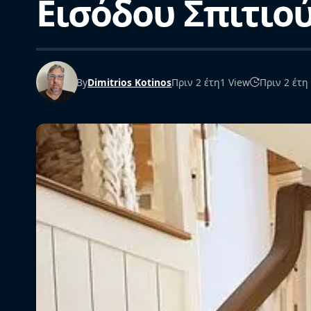
Εισόδου Σπιτιο
By
Dimitrios Kotinos
Πριν 2 έτη
1 View
Πριν 2 έτη