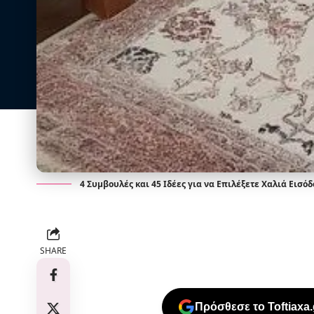
4 Συμβουλές και 45 Ιδέες για να Επιλέξετε Χαλιά Εισόδ
SHARE
Πρόσθεσε το Toftiaxa