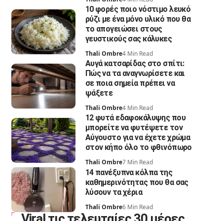
10 φορές ποιο νόστιμο λευκό
ρύζι με ένα μόνο υλικό που θα
το απογειώσει στους
γευστικούς σας κάλυκες
Thali Ombre
4 Min Read
Αυγά κατσαρίδας στο σπίτι:
Πώς να τα αναγνωρίσετε και
σε ποια σημεία πρέπει να
ψάξετε
Thali Ombre
4 Min Read
12 φυτά εδαφοκάλυψης που
μπορείτε να φυτέψετε τον
Αύγουστο για να έχετε χρώμα
στον κήπο όλο το φθινόπωρο
Thali Ombre
7 Min Read
14 πανέξυπνα κόλπα της
καθημερινότητας που θα σας
λύσουν τα χέρια
Thali Ombre
6 Min Read
Viral τις τελευταίες 30 μέρες