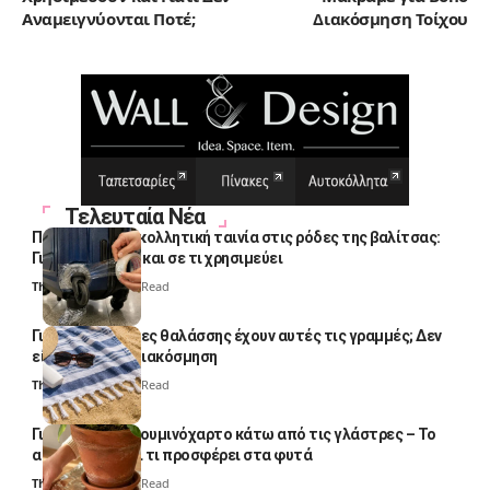
Αναμειγνύονται Ποτέ;
Διακόσμηση Τοίχου
Τελευταία Νέα
Πολλοί βάζουν κολλητική ταινία στις ρόδες της βαλίτσας:
Γιατί το κάνουν και σε τι χρησιμεύει
Thali Ombre
4 Min Read
Γιατί οι πετσέτες θαλάσσης έχουν αυτές τις γραμμές; Δεν
είναι μόνο για διακόσμηση
Thali Ombre
5 Min Read
Γιατί βάζουν αλουμινόχαρτο κάτω από τις γλάστρες – Το
απλό κόλπο και τι προσφέρει στα φυτά
Thali Ombre
4 Min Read