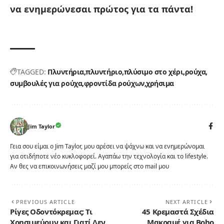
να ενημερώνεσαι πρώτος για τα πάντα!
TAGGED:
Πλυντήρια
πλυντήριο
πλύσιμο στο χέρι
ρούχα
συμβουλές για ρούχα
φροντίδα ρούχων
χρήσιμα
Jim Taylor
Γεια σου είμαι ο Jim Taylor, μου αρέσει να ψάχνω και να ενημερώνομαι
για οτιδήποτε νέο κυκλοφορεί. Αγαπάω την τεχνολογία και το lifestyle.
Αν θες να επικοινωνήσεις μαζί μου μπορείς στο mail μου
PREVIOUS ARTICLE
NEXT ARTICLE
Ρίγες Οδοντόκρεμας: Τι
45 Κρεμαστά Σχέδια
Χρησιμεύουν και Γιατί Δεν
Μακραμέ για Boho