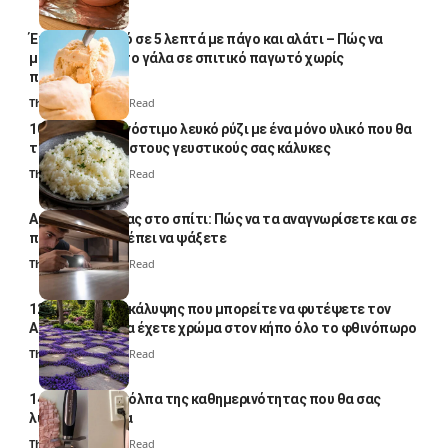
Έτοιμο παγωτό σε 5 λεπτά με πάγο και αλάτι – Πώς να
μετατρέψετε το γάλα σε σπιτικό παγωτό χωρίς
παγωτομηχανή
Thali Ombre
4 Min Read
10 φορές ποιο νόστιμο λευκό ρύζι με ένα μόνο υλικό που θα
το απογειώσει στους γευστικούς σας κάλυκες
Thali Ombre
4 Min Read
Αυγά κατσαρίδας στο σπίτι: Πώς να τα αναγνωρίσετε και σε
ποια σημεία πρέπει να ψάξετε
Thali Ombre
4 Min Read
12 φυτά εδαφοκάλυψης που μπορείτε να φυτέψετε τον
Αύγουστο για να έχετε χρώμα στον κήπο όλο το φθινόπωρο
Thali Ombre
7 Min Read
14 πανέξυπνα κόλπα της καθημερινότητας που θα σας
λύσουν τα χέρια
Thali Ombre
6 Min Read