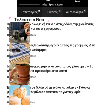
Τελευταία Νέα
Πολλοί βάζουν κολλητική ταινία στις ρόδες της βαλίτσας:
Γιατί το κάνουν και σε τι χρησιμεύει
Thali Ombre
4 Min Read
Γιατί οι πετσέτες θαλάσσης έχουν αυτές τις γραμμές; Δεν
είναι μόνο για διακόσμηση
Thali Ombre
5 Min Read
Γιατί βάζουν αλουμινόχαρτο κάτω από τις γλάστρες – Το
απλό κόλπο και τι προσφέρει στα φυτά
Thali Ombre
4 Min Read
Έτοιμο παγωτό σε 5 λεπτά με πάγο και αλάτι – Πώς να
μετατρέψετε το γάλα σε σπιτικό παγωτό χωρίς
παγωτομηχανή
Thali Ombre
4 Min Read