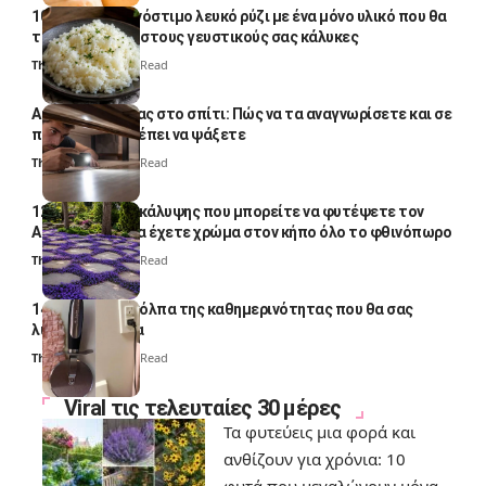
10 φορές ποιο νόστιμο λευκό ρύζι με ένα μόνο υλικό που θα
το απογειώσει στους γευστικούς σας κάλυκες
Thali Ombre
4 Min Read
Αυγά κατσαρίδας στο σπίτι: Πώς να τα αναγνωρίσετε και σε
ποια σημεία πρέπει να ψάξετε
Thali Ombre
4 Min Read
12 φυτά εδαφοκάλυψης που μπορείτε να φυτέψετε τον
Αύγουστο για να έχετε χρώμα στον κήπο όλο το φθινόπωρο
Thali Ombre
7 Min Read
14 πανέξυπνα κόλπα της καθημερινότητας που θα σας
λύσουν τα χέρια
Thali Ombre
6 Min Read
Viral τις τελευταίες 30 μέρες
Τα φυτεύεις μια φορά και
ανθίζουν για χρόνια: 10
φυτά που μεγαλώνουν μόνα