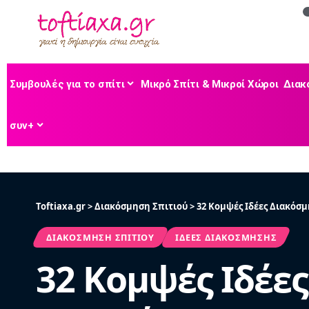
Συμβουλές για το σπίτι
Μικρό Σπίτι & Μικροί Χώροι
Διακ
συν+
Toftiaxa.gr
>
Διακόσμηση Σπιτιού
>
32 Κομψές Ιδέες Διακόσμ
ΔΙΑΚΌΣΜΗΣΗ ΣΠΙΤΙΟΎ
ΙΔΈΕΣ ΔΙΑΚΌΣΜΗΣΗΣ
32 Κομψές Ιδέε