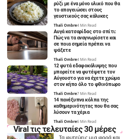
ρύζι με ένα μόνο υλικό που θα
το απογειώσει στους
γευστικούς σας κάλυκες
Thali Ombre
4 Min Read
Αυγά κατσαρίδας στο σπίτι:
Πώς να τα αναγνωρίσετε και
σε ποια σημεία πρέπει να
ψάξετε
Thali Ombre
4 Min Read
12 φυτά εδαφοκάλυψης που
μπορείτε να φυτέψετε τον
Αύγουστο για να έχετε χρώμα
στον κήπο όλο το φθινόπωρο
Thali Ombre
7 Min Read
14 πανέξυπνα κόλπα της
καθημερινότητας που θα σας
λύσουν τα χέρια
Thali Ombre
6 Min Read
Viral τις τελευταίες 30 μέρες
Τα φυτεύεις μια φορά και