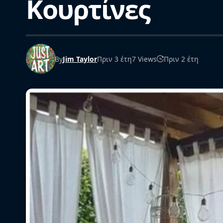
Κουρτίνες
By
Jim Taylor
Πριν 3 έτη
7 Views
Πριν 2 έτη