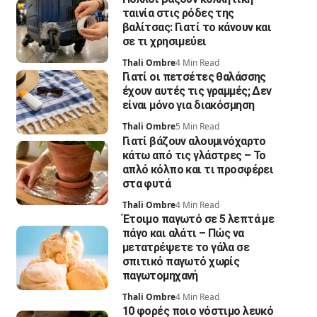
ταινία στις ρόδες της
βαλίτσας: Γιατί το κάνουν και
σε τι χρησιμεύει
Thali Ombre
4 Min Read
Γιατί οι πετσέτες θαλάσσης
έχουν αυτές τις γραμμές; Δεν
είναι μόνο για διακόσμηση
Thali Ombre
5 Min Read
Γιατί βάζουν αλουμινόχαρτο
κάτω από τις γλάστρες – Το
απλό κόλπο και τι προσφέρει
στα φυτά
Thali Ombre
4 Min Read
Έτοιμο παγωτό σε 5 λεπτά με
πάγο και αλάτι – Πώς να
μετατρέψετε το γάλα σε
σπιτικό παγωτό χωρίς
παγωτομηχανή
Thali Ombre
4 Min Read
10 φορές ποιο νόστιμο λευκό