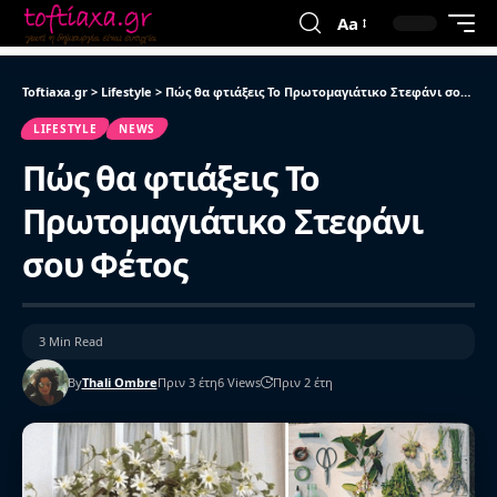
Aa
Toftiaxa.gr
>
Lifestyle
>
Πώς θα φτιάξεις Το Πρωτομαγιάτικο Στεφάνι σου Φέτος
LIFESTYLE
NEWS
Πώς θα φτιάξεις Το
Πρωτομαγιάτικο Στεφάνι
σου Φέτος
3 Min Read
By
Thali Ombre
Πριν 3 έτη
6 Views
Πριν 2 έτη