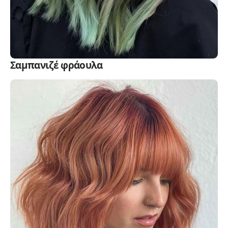
Σαμπανιζέ φράουλα