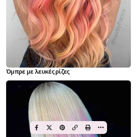
Όμπρε με λευκές ρίζες