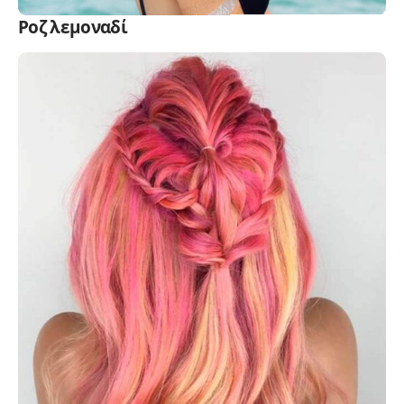
Ροζ λεμοναδί