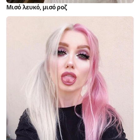
Μισό λευκό, μισό ροζ