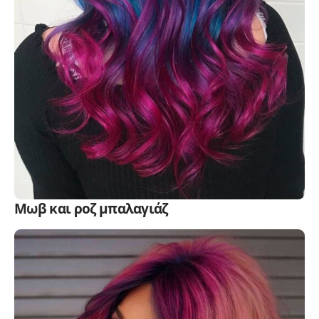
Μωβ και ροζ μπαλαγιάζ